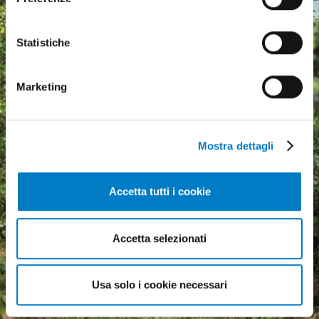
Statistiche
Marketing
Mostra dettagli
Accetta tutti i cookie
Agricultural machinery, a
Accetta selezionati
growing market but
economic uncertainty
weighs heavily
Usa solo i cookie necessari