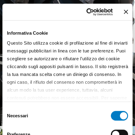
Informativa Cookie
Questo Sito utilizza cookie di profilazione al fine di inviarti
messaggi pubblicitari in linea con le tue preferenze. Puoi
scegliere se autorizzare o rifiutare l’utilizzo dei cookie
cliccando sugli appositi pulsanti in basso. Il sito registrerà
la tua mancata scelta come un diniego di consenso. In
ogni caso, il rifiuto del consenso non comprometterà in
alcun modo la tua user experience, tuttavia, alcuni
Agricultural tyres, a weak
contenuti potrebbero non essere accessibili. Per saperne
European market
di più sui cookie e decidere se acconsentire oppure no
Selezione
all’utilizzo di tutti, o solamente di alcuni di essi, ti
Necessari
del
invitiamo a consultare la nostra
Cookie Policy
.
consenso
Preferenze