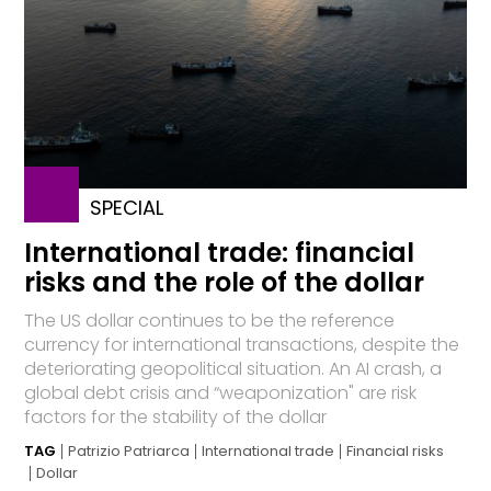
SPECIAL
International trade: financial
risks and the role of the dollar
The US dollar continues to be the reference
currency for international transactions, despite the
deteriorating geopolitical situation. An AI crash, a
global debt crisis and “weaponization" are risk
factors for the stability of the dollar
TAG
Patrizio Patriarca
International trade
Financial risks
Dollar