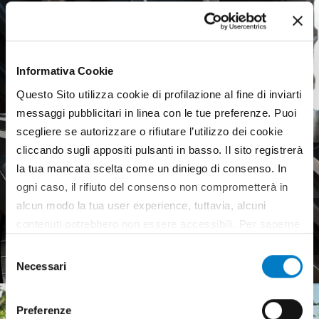
Informativa Cookie
Questo Sito utilizza cookie di profilazione al fine di inviarti
messaggi pubblicitari in linea con le tue preferenze. Puoi
scegliere se autorizzare o rifiutare l’utilizzo dei cookie
cliccando sugli appositi pulsanti in basso. Il sito registrerà
la tua mancata scelta come un diniego di consenso. In
ogni caso, il rifiuto del consenso non comprometterà in
alcun modo la tua user experience, tuttavia, alcuni
Agricultural tyres, a weak
contenuti potrebbero non essere accessibili. Per saperne
European market
di più sui cookie e decidere se acconsentire oppure no
Selezione
all’utilizzo di tutti, o solamente di alcuni di essi, ti
Necessari
del
invitiamo a consultare la nostra
Cookie Policy
.
consenso
Preferenze