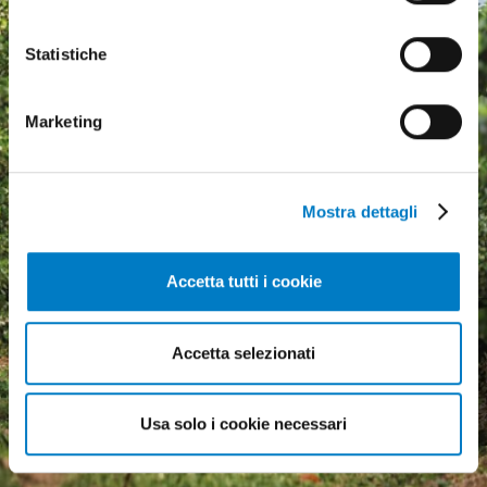
Statistiche
Marketing
Mostra dettagli
Accetta tutti i cookie
Agricultural machinery, a
growing market but
Accetta selezionati
economic uncertainty
weighs heavily
Usa solo i cookie necessari