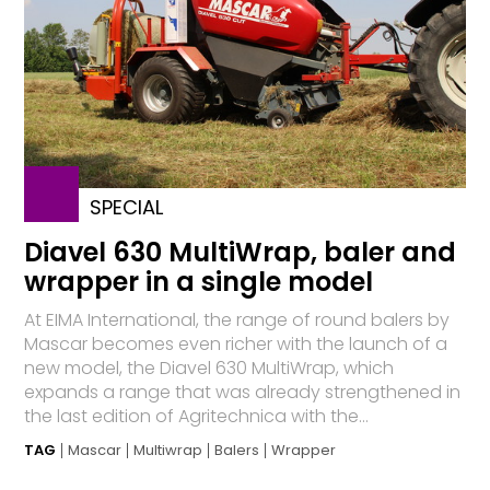
SPECIAL
Diavel 630 MultiWrap, baler and
wrapper in a single model
At EIMA International, the range of round balers by
Mascar becomes even richer with the launch of a
new model, the Diavel 630 MultiWrap, which
expands a range that was already strengthened in
the last edition of Agritechnica with the...
TAG
Mascar
Multiwrap
Balers
Wrapper