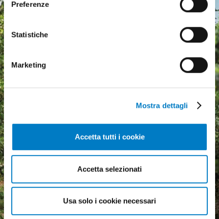
Preferenze
Statistiche
Marketing
Mostra dettagli
Accetta tutti i cookie
Agricultural machinery, a
Accetta selezionati
growing market but
economic uncertainty
Usa solo i cookie necessari
weighs heavily