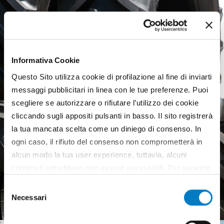
Informativa Cookie
Questo Sito utilizza cookie di profilazione al fine di inviarti
messaggi pubblicitari in linea con le tue preferenze. Puoi
scegliere se autorizzare o rifiutare l’utilizzo dei cookie
cliccando sugli appositi pulsanti in basso. Il sito registrerà
la tua mancata scelta come un diniego di consenso. In
ogni caso, il rifiuto del consenso non comprometterà in
alcun modo la tua user experience, tuttavia, alcuni
contenuti potrebbero non essere accessibili. Per saperne
Agricultural tyres, a weak
di più sui cookie e decidere se acconsentire oppure no
European market
Selezione
all’utilizzo di tutti, o solamente di alcuni di essi, ti
Necessari
del
invitiamo a consultare la nostra
Cookie Policy
.
consenso