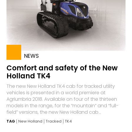
NEWS
Comfort and safety of the New
Holland TK4
The new New Holland TK4 cab for tracked utility
vehicles is presented in a world premiere at
Agriumbria 2018. Available on four of the thirteen
models in the range, for the “mountain” and “full-
field” versions, the new New Holland cab...
TAG
New Holland
Tracked
TK4