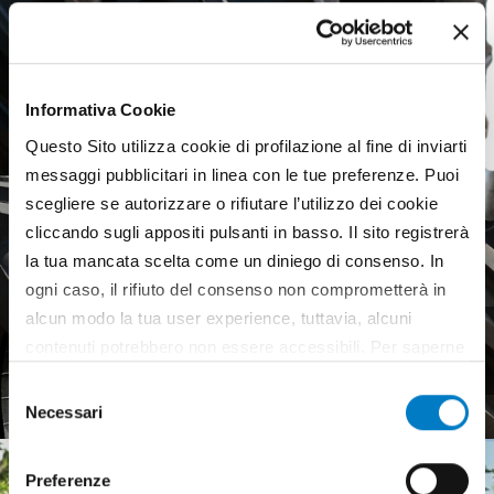
Informativa Cookie
Questo Sito utilizza cookie di profilazione al fine di inviarti
messaggi pubblicitari in linea con le tue preferenze. Puoi
scegliere se autorizzare o rifiutare l’utilizzo dei cookie
cliccando sugli appositi pulsanti in basso. Il sito registrerà
la tua mancata scelta come un diniego di consenso. In
ogni caso, il rifiuto del consenso non comprometterà in
alcun modo la tua user experience, tuttavia, alcuni
Agricultural tyres, a weak
contenuti potrebbero non essere accessibili. Per saperne
European market
di più sui cookie e decidere se acconsentire oppure no
Selezione
all’utilizzo di tutti, o solamente di alcuni di essi, ti
Necessari
del
invitiamo a consultare la nostra
Cookie Policy
.
consenso
Preferenze