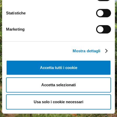
Statistiche
Marketing
Mostra dettagli
Accetta tutti i cookie
Agricultural machinery, a
growing market but
Accetta selezionati
economic uncertainty
weighs heavily
Usa solo i cookie necessari