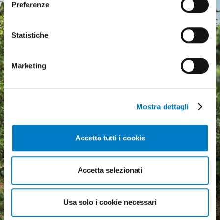
Preferenze
Statistiche
Marketing
Mostra dettagli
Accetta tutti i cookie
Agricultural machinery, a
Accetta selezionati
growing market but
economic uncertainty
Usa solo i cookie necessari
weighs heavily