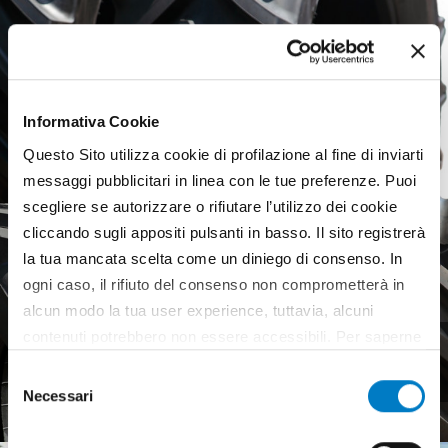
Informativa Cookie
Questo Sito utilizza cookie di profilazione al fine di inviarti
messaggi pubblicitari in linea con le tue preferenze. Puoi
scegliere se autorizzare o rifiutare l’utilizzo dei cookie
cliccando sugli appositi pulsanti in basso. Il sito registrerà
la tua mancata scelta come un diniego di consenso. In
ogni caso, il rifiuto del consenso non comprometterà in
alcun modo la tua user experience, tuttavia, alcuni
contenuti potrebbero non essere accessibili. Per saperne
Agricultural tyres, a weak
di più sui cookie e decidere se acconsentire oppure no
European market
Selezione
all’utilizzo di tutti, o solamente di alcuni di essi, ti
Necessari
del
invitiamo a consultare la nostra
Cookie Policy
.
consenso