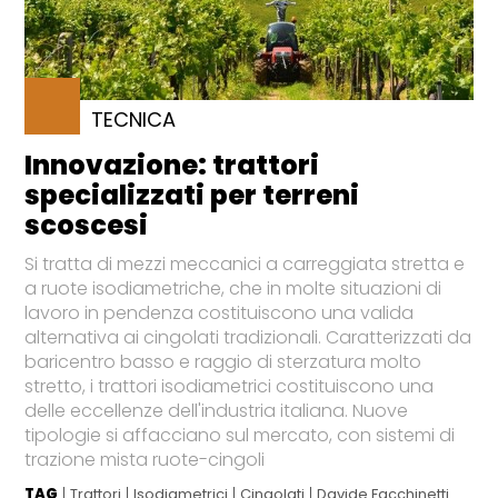
TECNICA
Innovazione: trattori
specializzati per terreni
scoscesi
Si tratta di mezzi meccanici a carreggiata stretta e
a ruote isodiametriche, che in molte situazioni di
lavoro in pendenza costituiscono una valida
alternativa ai cingolati tradizionali. Caratterizzati da
baricentro basso e raggio di sterzatura molto
stretto, i trattori isodiametrici costituiscono una
delle eccellenze dell'industria italiana. Nuove
tipologie si affacciano sul mercato, con sistemi di
trazione mista ruote-cingoli
TAG
Trattori
Isodiametrici
Cingolati
Davide Facchinetti