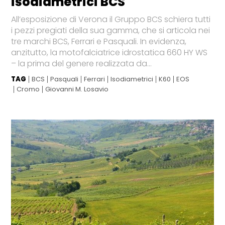
isodiametrici BCS
All’esposizione di Verona il Gruppo BCS schiera tutti
i pezzi pregiati della sua gamma, che si articola nei
tre marchi BCS, Ferrari e Pasquali. In evidenza,
anzitutto, la motofalciatrice idrostatica 660 HY WS
– la prima del genere realizzata da...
TAG
BCS
Pasquali
Ferrari
Isodiametrici
K60
EOS
Cromo
Giovanni M. Losavio