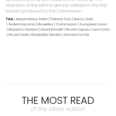
attention of the MEPs is already trained on the first
dossier produced by the Commission
TAG
Massimiliano Salini
Patrizia Toia
Marco Zullo
FederUnacoma
Bruxelles
Commission
European Union
Massimo Goldoni
David Borrelli
Nicola Caputo
Lara Comi
Nicola Danti
Elisabetta Gardini
Giovanni La Via
THE MOST READ
of the latest edition