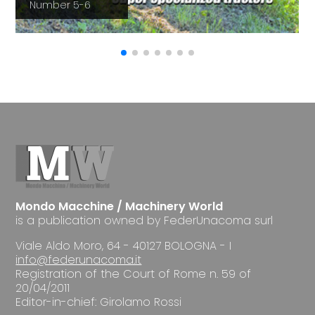
Number 5-6
Mondo Macchine / Machinery World
is a publication owned by FederUnacoma surl
Viale Aldo Moro, 64 - 40127 BOLOGNA - I
info@federunacoma.it
Registration of the Court of Rome n. 59 of
20/04/2011
Editor-in-chief: Girolamo Rossi