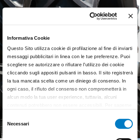
Informativa Cookie
Questo Sito utilizza cookie di profilazione al fine di inviarti
messaggi pubblicitari in linea con le tue preferenze. Puoi
scegliere se autorizzare o rifiutare l’utilizzo dei cookie
cliccando sugli appositi pulsanti in basso. Il sito registrerà
la tua mancata scelta come un diniego di consenso. In
ogni caso, il rifiuto del consenso non comprometterà in
alcun modo la tua user experience, tuttavia, alcuni
contenuti potrebbero non essere accessibili. Per saperne
Agricultural tyres, a weak
di più sui cookie e decidere se acconsentire oppure no
European market
Selezione
all’utilizzo di tutti, o solamente di alcuni di essi, ti
Necessari
del
invitiamo a consultare la nostra
Cookie Policy
.
consenso