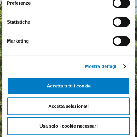
Preferenze
Statistiche
Marketing
Mostra dettagli
Accetta tutti i cookie
Agricultural machinery, a
Accetta selezionati
growing market but
economic uncertainty
Usa solo i cookie necessari
weighs heavily