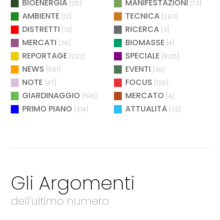
BIOENERGIA
MANIFESTAZIONI
[26]
[73]
AMBIENTE
TECNICA
[12]
[283]
DISTRETTI
RICERCA
[13]
[3]
MERCATI
BIOMASSE
[28]
[4]
REPORTAGE
SPECIALE
[222]
[1025]
NEWS
EVENTI
[581]
[30]
NOTE
FOCUS
[47]
[126]
GIARDINAGGIO
MERCATO
[196]
[4]
PRIMO PIANO
ATTUALITÀ
[314]
[32]
Gli Argomenti
dell'ultimo numero