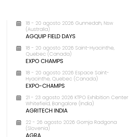
18 - 20 agosto 2026 Gunnedah, Nsw
(Australia)
AGQUIP FIELD DAYS
18 - 20 agosto 2026 Saint-Hyacinthe,
Quebec (Canada)
EXPO CHAMPS
18 - 20 agosto 2026 Espace Saint-
Hyacinthe, Quebec (Canada)
EXPO-CHAMPS
21 - 23 agosto 2026 KTPO Exhibition Center
Whitefield, Bangalore (India)
AGRITECH INDIA
22 - 26 agosto 2026 Gornja Radgona
(Slovenia)
AGRA