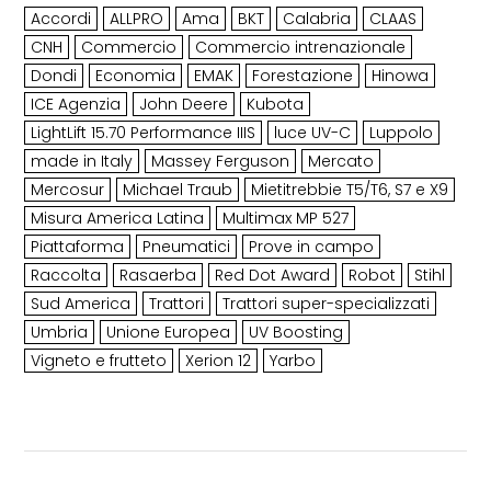
Accordi
ALLPRO
Ama
BKT
Calabria
CLAAS
CNH
Commercio
Commercio intrenazionale
Dondi
Economia
EMAK
Forestazione
Hinowa
ICE Agenzia
John Deere
Kubota
LightLift 15.70 Performance IIIS
luce UV-C
Luppolo
made in Italy
Massey Ferguson
Mercato
Mercosur
Michael Traub
Mietitrebbie T5/T6, S7 e X9
Misura America Latina
Multimax MP 527
Piattaforma
Pneumatici
Prove in campo
Raccolta
Rasaerba
Red Dot Award
Robot
Stihl
Sud America
Trattori
Trattori super-specializzati
Umbria
Unione Europea
UV Boosting
Vigneto e frutteto
Xerion 12
Yarbo