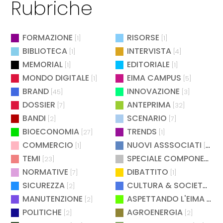
Rubriche
FORMAZIONE
RISORSE
[1]
[1]
BIBLIOTECA
INTERVISTA
[1]
[4]
MEMORIAL
EDITORIALE
[1]
[1]
MONDO DIGITALE
EIMA CAMPUS
[1]
[5]
BRAND
INNOVAZIONE
[45]
[3]
DOSSIER
ANTEPRIMA
[7]
[32]
BANDI
SCENARIO
[2]
[7]
BIOECONOMIA
TRENDS
[27]
[1]
COMMERCIO
NUOVI ASSSOCIATI
[1]
[15]
TEMI
SPECIALE COMPONENTISTICA
[23]
NORMATIVE
DIBATTITO
[7]
[1]
SICUREZZA
CULTURA & SOCIETÀ
[2]
[2]
MANUTENZIONE
ASPETTANDO L'EIMA
[2]
[4]
POLITICHE
AGROENERGIA
[2]
[2]