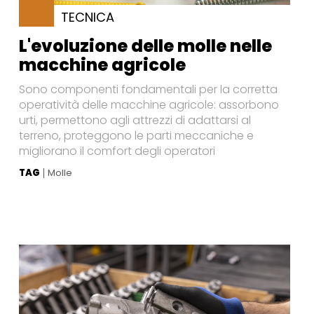
TECNICA
L'evoluzione delle molle nelle
macchine agricole
Sono componenti fondamentali per la corretta
operatività delle macchine agricole: assorbono
urti, permettono agli attrezzi di adattarsi al
terreno, proteggono le parti meccaniche e
migliorano il comfort degli operatori
TAG
Molle