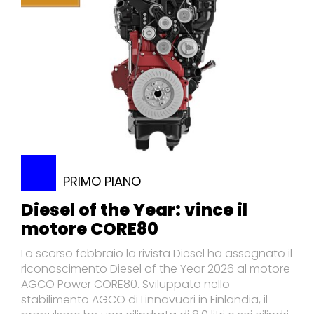
PRIMO PIANO
Diesel of the Year: vince il
motore CORE80
Lo scorso febbraio la rivista Diesel ha assegnato il
riconoscimento Diesel of the Year 2026 al motore
AGCO Power CORE80. Sviluppato nello
stabilimento AGCO di Linnavuori in Finlandia, il