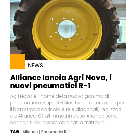
NEWS
Alliance lancia Agri Nova, i
nuovi pneumatici R-1
Agri Nova è il nome della nuova gamma di
pneumatici del tipo R-1 Bias (si caratterizzano per
il battistrada agricolo e tele diagonali) realizzati
da Alliance. Gli ultimi nati in casa Alliance sono
concepiti per essere abbinati a trattori di...
TAG
Alliance
Pneumatici R-1