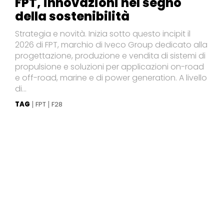
FPT, innovazioni nel segno
della sostenibilità
Strategia e novità. Inizia sotto questo incipit il
2026 di FPT, marchio di Iveco Group dedicato alla
progettazione, produzione e vendita di sistemi di
propulsione e soluzioni per applicazioni on-road
e off-road, marine e di power generation. A livello
di...
TAG
FPT
F28