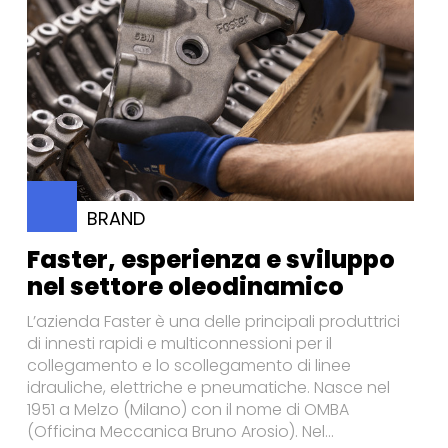
BRAND
Faster, esperienza e sviluppo
nel settore oleodinamico
L’azienda Faster è una delle principali produttrici
di innesti rapidi e multiconnessioni per il
collegamento e lo scollegamento di linee
idrauliche, elettriche e pneumatiche. Nasce nel
1951 a Melzo (Milano) con il nome di OMBA
(Officina Meccanica Bruno Arosio). Nel...