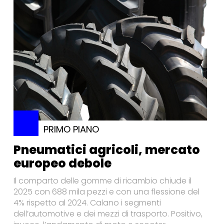
PRIMO PIANO
Pneumatici agricoli, mercato
europeo debole
Il comparto delle gomme di ricambio chiude il
2025 con 688 mila pezzi e con una flessione del
4% rispetto al 2024. Calano i segmenti
dell’automotive e dei mezzi di trasporto. Positivo,