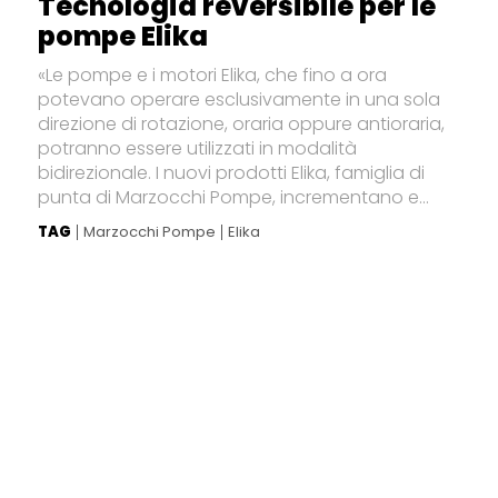
Tecnologia reversibile per le
pompe Elika
«Le pompe e i motori Elika, che fino a ora
potevano operare esclusivamente in una sola
direzione di rotazione, oraria oppure antioraria,
potranno essere utilizzati in modalità
bidirezionale. I nuovi prodotti Elika, famiglia di
punta di Marzocchi Pompe, incrementano e...
TAG
Marzocchi Pompe
Elika