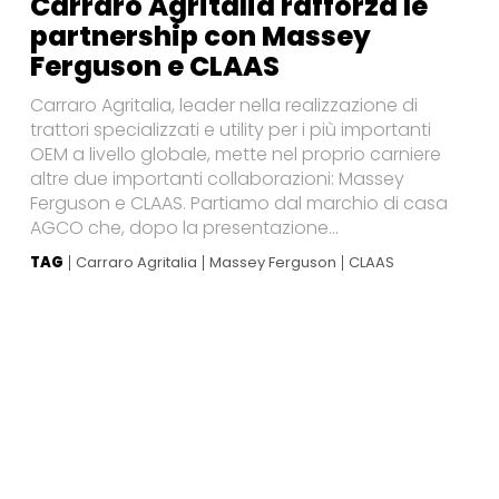
Carraro Agritalia rafforza le
partnership con Massey
Ferguson e CLAAS
Carraro Agritalia, leader nella realizzazione di
trattori specializzati e utility per i più importanti
OEM a livello globale, mette nel proprio carniere
altre due importanti collaborazioni: Massey
Ferguson e CLAAS. Partiamo dal marchio di casa
AGCO che, dopo la presentazione...
TAG
Carraro Agritalia
Massey Ferguson
CLAAS