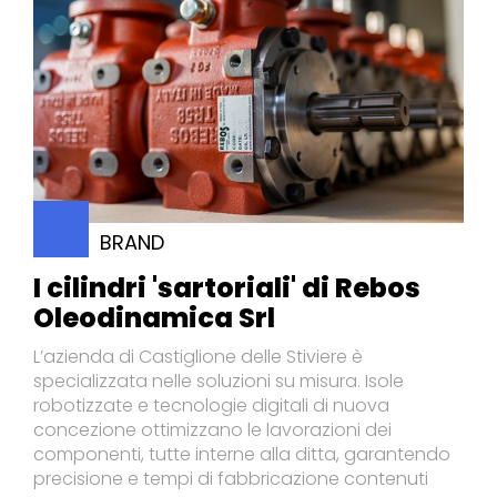
BRAND
I cilindri 'sartoriali' di Rebos
Oleodinamica Srl
L’azienda di Castiglione delle Stiviere è
specializzata nelle soluzioni su misura. Isole
robotizzate e tecnologie digitali di nuova
concezione ottimizzano le lavorazioni dei
componenti, tutte interne alla ditta, garantendo
precisione e tempi di fabbricazione contenuti