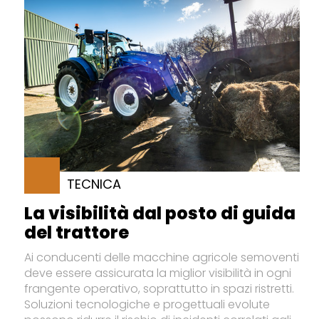
TECNICA
La visibilità dal posto di guida
del trattore
Ai conducenti delle macchine agricole semoventi
deve essere assicurata la miglior visibilità in ogni
frangente operativo, soprattutto in spazi ristretti.
Soluzioni tecnologiche e progettuali evolute