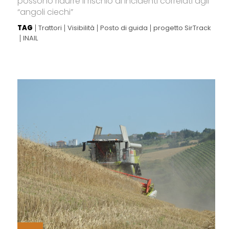
possono ridurre il rischio di incidenti correlati agli
“angoli ciechi”
TAG
Trattori
Visibilità
Posto di guida
progetto SirTrack
INAIL