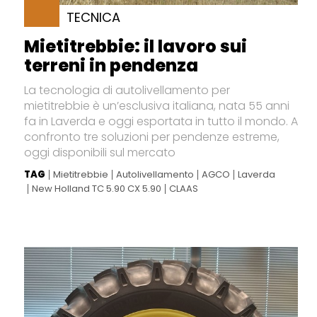
TECNICA
Mietitrebbie: il lavoro sui
terreni in pendenza
La tecnologia di autolivellamento per
mietitrebbie è un’esclusiva italiana, nata 55 anni
fa in Laverda e oggi esportata in tutto il mondo. A
confronto tre soluzioni per pendenze estreme,
oggi disponibili sul mercato
TAG
Mietitrebbie
Autolivellamento
AGCO
Laverda
New Holland TC 5.90 CX 5.90
CLAAS