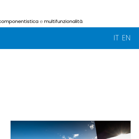
componentistica
e
multifunzionalità
.
IT
EN