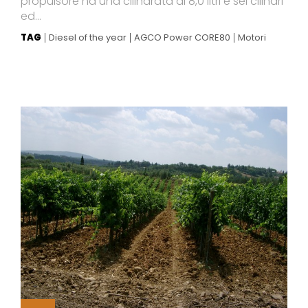
propulsore ha una cilindrata di 8,0 litri e sei cilindri
ed...
TAG
Diesel of the year
AGCO Power CORE80
Motori