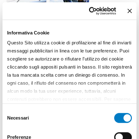
Informativa Cookie
Questo Sito utilizza cookie di profilazione al fine di inviarti
messaggi pubblicitari in linea con le tue preferenze. Puoi
scegliere se autorizzare o rifiutare l’utilizzo dei cookie
cliccando sugli appositi pulsanti in basso. Il sito registrerà
la tua mancata scelta come un diniego di consenso. In
ogni caso, il rifiuto del consenso non comprometterà in
alcun modo la tua user experience, tuttavia, alcuni
TAG
Trazione elettrica
Trattore elettrico
contenuti potrebbero non essere accessibili. Per saperne
Davide Facchinetti
AMA
Valpadana
General Motors
New Holland
Ibrido
Merlo
di più sui cookie e decidere se acconsentire oppure no
Selezione
all’utilizzo di tutti, o solamente di alcuni di essi, ti
Necessari
del
invitiamo a consultare la nostra
Cookie Policy
.
consenso
Preferenze