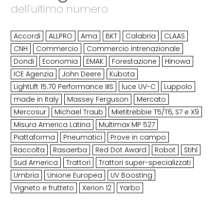
dell'ultimo numero
Accordi
ALLPRO
Ama
BKT
Calabria
CLAAS
CNH
Commercio
Commercio intrenazionale
Dondi
Economia
EMAK
Forestazione
Hinowa
ICE Agenzia
John Deere
Kubota
LightLift 15.70 Performance IIIS
luce UV-C
Luppolo
made in Italy
Massey Ferguson
Mercato
Mercosur
Michael Traub
Mietitrebbie T5/T6, S7 e X9
Misura America Latina
Multimax MP 527
Piattaforma
Pneumatici
Prove in campo
Raccolta
Rasaerba
Red Dot Award
Robot
Stihl
Sud America
Trattori
Trattori super-specializzati
Umbria
Unione Europea
UV Boosting
Vigneto e frutteto
Xerion 12
Yarbo