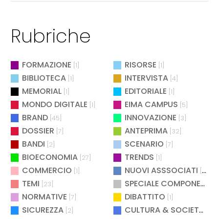
Rubriche
FORMAZIONE
RISORSE
[1]
[1]
BIBLIOTECA
INTERVISTA
[1]
[4]
MEMORIAL
EDITORIALE
[1]
[1]
MONDO DIGITALE
EIMA CAMPUS
[1]
[5]
BRAND
INNOVAZIONE
[45]
[3]
DOSSIER
ANTEPRIMA
[7]
[32]
BANDI
SCENARIO
[2]
[7]
BIOECONOMIA
TRENDS
[27]
[1]
COMMERCIO
NUOVI ASSSOCIATI
[1]
[15]
TEMI
SPECIALE COMPONENTISTICA
[23]
NORMATIVE
DIBATTITO
[7]
[1]
SICUREZZA
CULTURA & SOCIETÀ
[2]
[2]