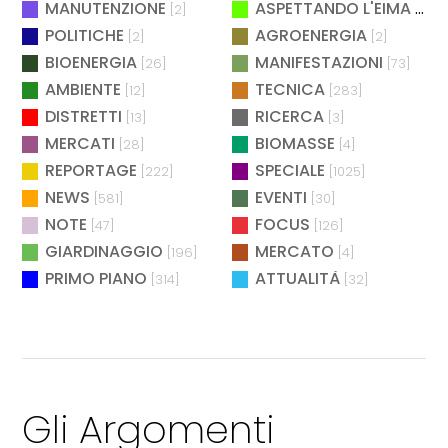
MANUTENZIONE
ASPETTANDO L'EIMA
[2]
[4]
POLITICHE
AGROENERGIA
[2]
[2]
BIOENERGIA
MANIFESTAZIONI
[26]
[73]
AMBIENTE
TECNICA
[12]
[283]
DISTRETTI
RICERCA
[13]
[3]
MERCATI
BIOMASSE
[28]
[4]
REPORTAGE
SPECIALE
[222]
[1025]
NEWS
EVENTI
[581]
[30]
NOTE
FOCUS
[47]
[126]
GIARDINAGGIO
MERCATO
[196]
[4]
PRIMO PIANO
ATTUALITÀ
[314]
[32]
Gli Argomenti