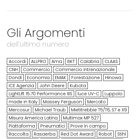
Gli Argomenti
dell'ultimo numero
Accordi
ALLPRO
Ama
BKT
Calabria
CLAAS
CNH
Commercio
Commercio intrenazionale
Dondi
Economia
EMAK
Forestazione
Hinowa
ICE Agenzia
John Deere
Kubota
LightLift 15.70 Performance IIIS
luce UV-C
Luppolo
made in Italy
Massey Ferguson
Mercato
Mercosur
Michael Traub
Mietitrebbie T5/T6, S7 e X9
Misura America Latina
Multimax MP 527
Piattaforma
Pneumatici
Prove in campo
Raccolta
Rasaerba
Red Dot Award
Robot
Stihl