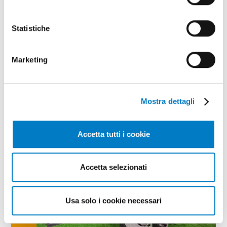
Statistiche
TECNICA
Mietitrebbie: il lavoro sui terreni in
Marketing
pendenza
Mostra dettagli
Accetta tutti i cookie
Accetta selezionati
Usa solo i cookie necessari