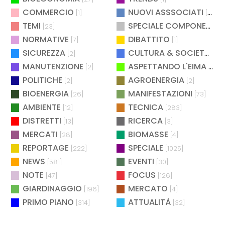
COMMERCIO
NUOVI ASSSOCIATI
[1]
[15]
TEMI
SPECIALE COMPONENTISTICA
[23]
NORMATIVE
DIBATTITO
[7]
[1]
SICUREZZA
CULTURA & SOCIETÀ
[2]
[2]
MANUTENZIONE
ASPETTANDO L'EIMA
[2]
[4]
POLITICHE
AGROENERGIA
[2]
[2]
BIOENERGIA
MANIFESTAZIONI
[26]
[73]
AMBIENTE
TECNICA
[12]
[283]
DISTRETTI
RICERCA
[13]
[3]
MERCATI
BIOMASSE
[28]
[4]
REPORTAGE
SPECIALE
[222]
[1025]
NEWS
EVENTI
[581]
[30]
NOTE
FOCUS
[47]
[126]
GIARDINAGGIO
MERCATO
[196]
[4]
PRIMO PIANO
ATTUALITÀ
[314]
[32]