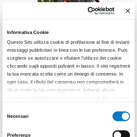
Informativa Cookie
NEWS
Questo Sito utilizza cookie di profilazione al fine di inviarti
Nuove soluzioni sugli XERION 12:
messaggi pubblicitari in linea con le tue preferenze. Puoi
comfort e tecnologia
scegliere se autorizzare o rifiutare l’utilizzo dei cookie
cliccando sugli appositi pulsanti in basso. Il sito registrerà
la tua mancata scelta come un diniego di consenso. In
ogni caso, il rifiuto del consenso non comprometterà in
alcun modo la tua user experience, tuttavia, alcuni
contenuti potrebbero non essere accessibili. Per saperne
di più sui cookie e decidere se acconsentire oppure no
Selezione
all’utilizzo di tutti, o solamente di alcuni di essi, ti
Necessari
del
invitiamo a consultare la nostra
Cookie Policy
.
consenso
Preferenze