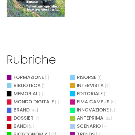
Rubriche
FORMAZIONE
RISORSE
[1]
[1]
BIBLIOTECA
INTERVISTA
[1]
[4]
MEMORIAL
EDITORIALE
[1]
[1]
MONDO DIGITALE
EIMA CAMPUS
[1]
[5]
BRAND
INNOVAZIONE
[45]
[3]
DOSSIER
ANTEPRIMA
[7]
[32]
BANDI
SCENARIO
[2]
[7]
BIOECONOMIA
TRENDS
[27]
[1]