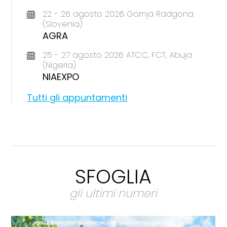
22 - 26 agosto 2026 Gornja Radgona
(Slovenia)
AGRA
25 - 27 agosto 2026 ATCC, FCT, Abuja
(Nigeria)
NIAEXPO
Tutti gli appuntamenti
SFOGLIA
gli ultimi numeri