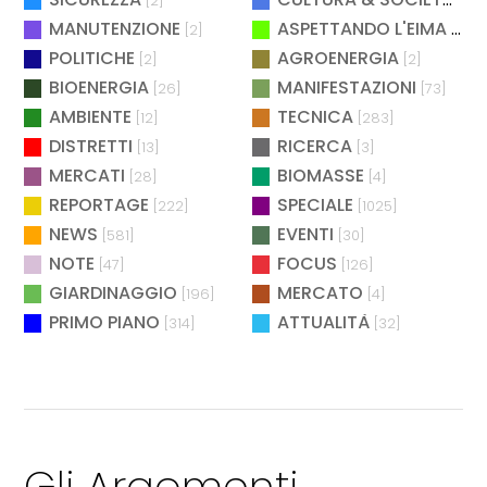
[2]
[2]
MANUTENZIONE
ASPETTANDO L'EIMA
[2]
[4]
POLITICHE
AGROENERGIA
[2]
[2]
BIOENERGIA
MANIFESTAZIONI
[26]
[73]
AMBIENTE
TECNICA
[12]
[283]
DISTRETTI
RICERCA
[13]
[3]
MERCATI
BIOMASSE
[28]
[4]
REPORTAGE
SPECIALE
[222]
[1025]
NEWS
EVENTI
[581]
[30]
NOTE
FOCUS
[47]
[126]
GIARDINAGGIO
MERCATO
[196]
[4]
PRIMO PIANO
ATTUALITÀ
[314]
[32]
Gli Argomenti