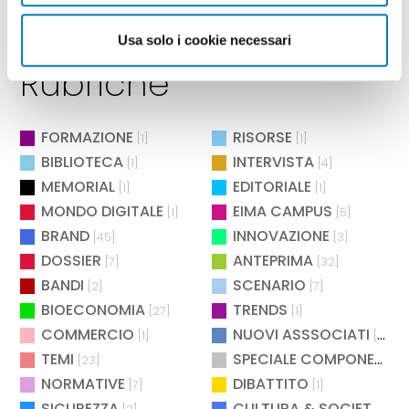
Usa solo i cookie necessari
Rubriche
FORMAZIONE
RISORSE
[1]
[1]
BIBLIOTECA
INTERVISTA
[1]
[4]
MEMORIAL
EDITORIALE
[1]
[1]
MONDO DIGITALE
EIMA CAMPUS
[1]
[5]
BRAND
INNOVAZIONE
[45]
[3]
DOSSIER
ANTEPRIMA
[7]
[32]
BANDI
SCENARIO
[2]
[7]
BIOECONOMIA
TRENDS
[27]
[1]
COMMERCIO
NUOVI ASSSOCIATI
[1]
[15]
TEMI
SPECIALE COMPONENTISTICA
[23]
NORMATIVE
DIBATTITO
[7]
[1]
SICUREZZA
CULTURA & SOCIETÀ