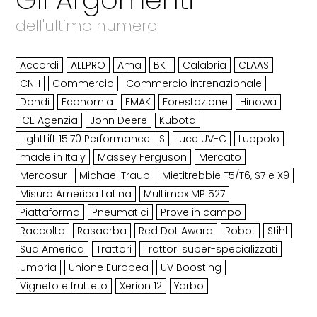
dell'ultimo numero
Accordi
ALLPRO
Ama
BKT
Calabria
CLAAS
CNH
Commercio
Commercio intrenazionale
Dondi
Economia
EMAK
Forestazione
Hinowa
ICE Agenzia
John Deere
Kubota
LightLift 15.70 Performance IIIS
luce UV-C
Luppolo
made in Italy
Massey Ferguson
Mercato
Mercosur
Michael Traub
Mietitrebbie T5/T6, S7 e X9
Misura America Latina
Multimax MP 527
Piattaforma
Pneumatici
Prove in campo
Raccolta
Rasaerba
Red Dot Award
Robot
Stihl
Sud America
Trattori
Trattori super-specializzati
Umbria
Unione Europea
UV Boosting
Vigneto e frutteto
Xerion 12
Yarbo