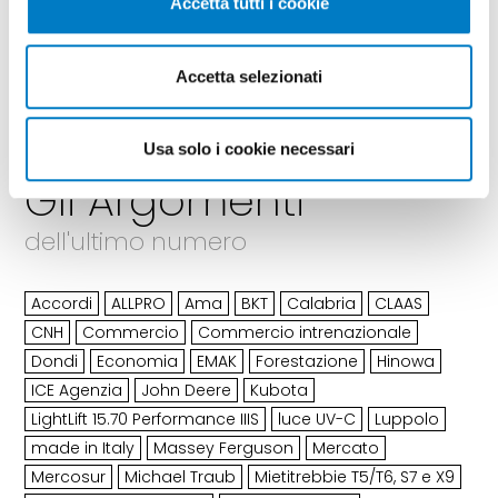
GIARDINAGGIO
MERCATO
Accetta tutti i cookie
[196]
[4]
PRIMO PIANO
ATTUALITÀ
[314]
[32]
Accetta selezionati
Usa solo i cookie necessari
Gli Argomenti
dell'ultimo numero
Accordi
ALLPRO
Ama
BKT
Calabria
CLAAS
CNH
Commercio
Commercio intrenazionale
Dondi
Economia
EMAK
Forestazione
Hinowa
ICE Agenzia
John Deere
Kubota
LightLift 15.70 Performance IIIS
luce UV-C
Luppolo
made in Italy
Massey Ferguson
Mercato
Mercosur
Michael Traub
Mietitrebbie T5/T6, S7 e X9