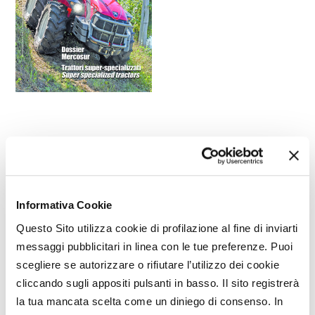
Rubriche
Informativa Cookie
Questo Sito utilizza cookie di profilazione al fine di inviarti
FORMAZIONE
RISORSE
[1]
[1]
messaggi pubblicitari in linea con le tue preferenze. Puoi
BIBLIOTECA
INTERVISTA
[1]
[4]
scegliere se autorizzare o rifiutare l’utilizzo dei cookie
MEMORIAL
EDITORIALE
[1]
[1]
cliccando sugli appositi pulsanti in basso. Il sito registrerà
MONDO DIGITALE
EIMA CAMPUS
[1]
[5]
la tua mancata scelta come un diniego di consenso. In
BRAND
INNOVAZIONE
[45]
[3]