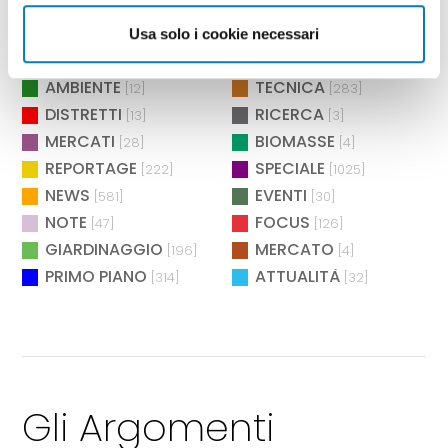
MANUTENZIONE
ASPETTANDO L'EIMA
[2]
[4]
POLITICHE
AGROENERGIA
Usa solo i cookie necessari
[2]
[2]
BIOENERGIA
MANIFESTAZIONI
[26]
[73]
AMBIENTE
TECNICA
[12]
[283]
DISTRETTI
RICERCA
[13]
[3]
MERCATI
BIOMASSE
[28]
[4]
REPORTAGE
SPECIALE
[222]
[1025]
NEWS
EVENTI
[581]
[30]
NOTE
FOCUS
[47]
[126]
GIARDINAGGIO
MERCATO
[196]
[4]
PRIMO PIANO
ATTUALITÀ
[314]
[32]
Gli Argomenti