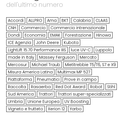
dell'ultimo numero
Accordi
ALLPRO
Ama
BKT
Calabria
CLAAS
CNH
Commercio
Commercio intrenazionale
Dondi
Economia
EMAK
Forestazione
Hinowa
ICE Agenzia
John Deere
Kubota
LightLift 15.70 Performance IIIS
luce UV-C
Luppolo
made in Italy
Massey Ferguson
Mercato
Mercosur
Michael Traub
Mietitrebbie T5/T6, S7 e X9
Misura America Latina
Multimax MP 527
Piattaforma
Pneumatici
Prove in campo
Raccolta
Rasaerba
Red Dot Award
Robot
Stihl
Sud America
Trattori
Trattori super-specializzati
Umbria
Unione Europea
UV Boosting
Vigneto e frutteto
Xerion 12
Yarbo