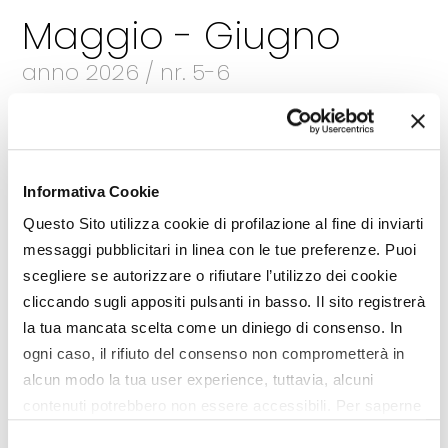
Maggio - Giugno
anno 2026 / nr. 5-6
Sfoglia la rivista
Leggi gli articoli
Informativa Cookie
Questo Sito utilizza cookie di profilazione al fine di inviarti
messaggi pubblicitari in linea con le tue preferenze. Puoi
scegliere se autorizzare o rifiutare l’utilizzo dei cookie
cliccando sugli appositi pulsanti in basso. Il sito registrerà
la tua mancata scelta come un diniego di consenso. In
ogni caso, il rifiuto del consenso non comprometterà in
alcun modo la tua user experience, tuttavia, alcuni
contenuti potrebbero non essere accessibili. Per saperne
di più sui cookie e decidere se acconsentire oppure no
Selezione