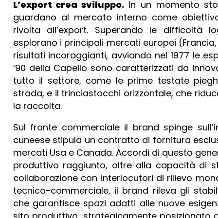
L’export crea sviluppo.
In un momento stori
guardano al mercato interno come obiettivo 
rivolta all’export. Superando le difficoltà lo
esplorano i principali mercati europei (Franc
risultati incoraggianti, avviando nel 1977 le es
‘90 della Capello sono caratterizzati da inno
tutto il settore, come le prime testate piegh
strada, e il trinciastocchi orizzontale, che rid
la raccolta.
Sul fronte commerciale il brand spinge sull’i
cuneese stipula un contratto di fornitura escl
mercati Usa e Canada. Accordi di questo genere 
produttivo raggiunto, oltre alla capacità di st
collaborazione con interlocutori di rilievo mo
tecnico-commerciale, il brand rileva gli stabil
che garantisce spazi adatti alle nuove esigen
sito produttivo, strategicamente posizionato all