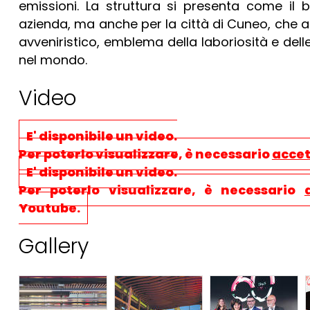
emissioni. La struttura si presenta come il b
azienda, ma anche per la città di Cuneo, che acc
avveniristico, emblema della laboriosità e del
nel mondo.
Video
E' disponibile un video.
Per poterlo visualizzare, è necessario
accet
E' disponibile un video.
Per poterlo visualizzare, è necessario
Youtube.
Gallery