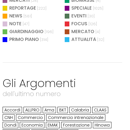
MERCATI
BIOMASSE
[28]
[4]
REPORTAGE
SPECIALE
[222]
[1025]
NEWS
EVENTI
[581]
[30]
NOTE
FOCUS
[47]
[126]
GIARDINAGGIO
MERCATO
[196]
[4]
PRIMO PIANO
ATTUALITÀ
[314]
[32]
Gli Argomenti
dell'ultimo numero
Accordi
ALLPRO
Ama
BKT
Calabria
CLAAS
CNH
Commercio
Commercio intrenazionale
Dondi
Economia
EMAK
Forestazione
Hinowa