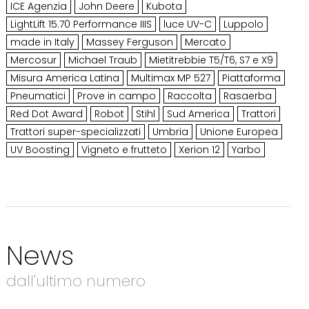
ICE Agenzia
John Deere
Kubota
LightLift 15.70 Performance IIIS
luce UV-C
Luppolo
made in Italy
Massey Ferguson
Mercato
Mercosur
Michael Traub
Mietitrebbie T5/T6, S7 e X9
Misura America Latina
Multimax MP 527
Piattaforma
Pneumatici
Prove in campo
Raccolta
Rasaerba
Red Dot Award
Robot
Stihl
Sud America
Trattori
Trattori super-specializzati
Umbria
Unione Europea
UV Boosting
Vigneto e frutteto
Xerion 12
Yarbo
News
dall'ultimo numero