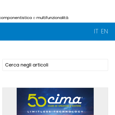
componentistica
e
multifunzionalità
.
IT
EN