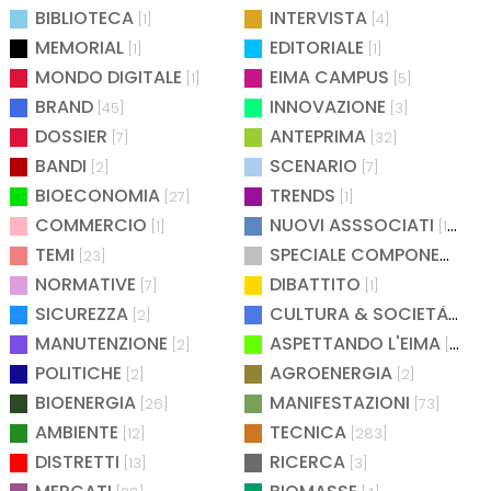
BIBLIOTECA
INTERVISTA
[1]
[4]
MEMORIAL
EDITORIALE
[1]
[1]
MONDO DIGITALE
EIMA CAMPUS
[1]
[5]
BRAND
INNOVAZIONE
[45]
[3]
DOSSIER
ANTEPRIMA
[7]
[32]
BANDI
SCENARIO
[2]
[7]
BIOECONOMIA
TRENDS
[27]
[1]
COMMERCIO
NUOVI ASSSOCIATI
[1]
[15]
TEMI
SPECIALE COMPONENTISTICA
[23]
NORMATIVE
DIBATTITO
[7]
[1]
SICUREZZA
CULTURA & SOCIETÀ
[2]
[2]
MANUTENZIONE
ASPETTANDO L'EIMA
[2]
[4]
POLITICHE
AGROENERGIA
[2]
[2]
BIOENERGIA
MANIFESTAZIONI
[26]
[73]
AMBIENTE
TECNICA
[12]
[283]
DISTRETTI
RICERCA
[13]
[3]