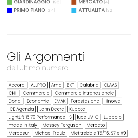
GIARDINAGGIO
MERCATO
[196]
[4]
PRIMO PIANO
ATTUALITÀ
[314]
[32]
Gli Argomenti
dell'ultimo numero
Accordi
ALLPRO
Ama
BKT
Calabria
CLAAS
CNH
Commercio
Commercio intrenazionale
Dondi
Economia
EMAK
Forestazione
Hinowa
ICE Agenzia
John Deere
Kubota
LightLift 15.70 Performance IIIS
luce UV-C
Luppolo
made in Italy
Massey Ferguson
Mercato
Mercosur
Michael Traub
Mietitrebbie T5/T6, S7 e X9