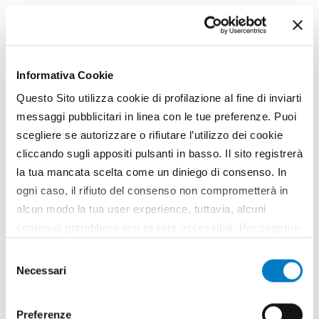
Informativa Cookie
Questo Sito utilizza cookie di profilazione al fine di inviarti
messaggi pubblicitari in linea con le tue preferenze. Puoi
scegliere se autorizzare o rifiutare l’utilizzo dei cookie
cliccando sugli appositi pulsanti in basso. Il sito registrerà
la tua mancata scelta come un diniego di consenso. In
CONTENUTO SPONSORIZZATO
Ideal: la protezione ideale
ogni caso, il rifiuto del consenso non comprometterà in
alcun modo la tua user experience, tuttavia, alcuni
Dal 1947 Ideal realizza sprayers di vario tipo,
contenuti potrebbero non essere accessibili. Per saperne
puntando sempre all'innovazione di prodotto e alla
di più sui cookie e decidere se acconsentire oppure no
Selezione
sua customizzazione, al fine di soddisfare le
all’utilizzo di tutti, o solamente di alcuni di essi, ti
Necessari
del
esigenze dei vari clienti situati in tutto il mondo.
invitiamo a consultare la nostra
Cookie Policy
.
consenso
www.idealitalia.it
Preferenze