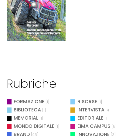
Rubriche
FORMAZIONE
RISORSE
[1]
[1]
BIBLIOTECA
INTERVISTA
[1]
[4]
MEMORIAL
EDITORIALE
[1]
[1]
MONDO DIGITALE
EIMA CAMPUS
[1]
[5]
BRAND
INNOVAZIONE
[45]
[3]