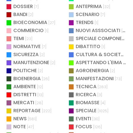
DOSSIER
ANTEPRIMA
[7]
[32]
BANDI
SCENARIO
[2]
[7]
BIOECONOMIA
TRENDS
[27]
[1]
COMMERCIO
NUOVI ASSSOCIATI
[1]
[15]
TEMI
SPECIALE COMPONENTISTICA
[23]
NORMATIVE
DIBATTITO
[7]
[1]
SICUREZZA
CULTURA & SOCIETÀ
[2]
[2]
MANUTENZIONE
ASPETTANDO L'EIMA
[2]
[4]
POLITICHE
AGROENERGIA
[2]
[2]
BIOENERGIA
MANIFESTAZIONI
[26]
[73]
AMBIENTE
TECNICA
[12]
[283]
DISTRETTI
RICERCA
[13]
[3]
MERCATI
BIOMASSE
[28]
[4]
REPORTAGE
SPECIALE
[222]
[1025]
NEWS
EVENTI
[581]
[30]
NOTE
FOCUS
[47]
[126]