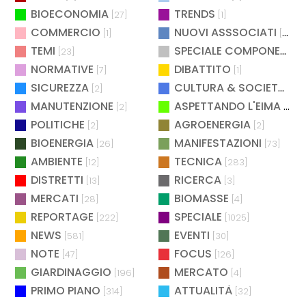
BIOECONOMIA
TRENDS
[27]
[1]
COMMERCIO
NUOVI ASSSOCIATI
[1]
[15]
TEMI
SPECIALE COMPONENTISTICA
[23]
NORMATIVE
DIBATTITO
[7]
[1]
SICUREZZA
CULTURA & SOCIETÀ
[2]
[2]
MANUTENZIONE
ASPETTANDO L'EIMA
[2]
[4]
POLITICHE
AGROENERGIA
[2]
[2]
BIOENERGIA
MANIFESTAZIONI
[26]
[73]
AMBIENTE
TECNICA
[12]
[283]
DISTRETTI
RICERCA
[13]
[3]
MERCATI
BIOMASSE
[28]
[4]
REPORTAGE
SPECIALE
[222]
[1025]
NEWS
EVENTI
[581]
[30]
NOTE
FOCUS
[47]
[126]
GIARDINAGGIO
MERCATO
[196]
[4]
PRIMO PIANO
ATTUALITÀ
[314]
[32]