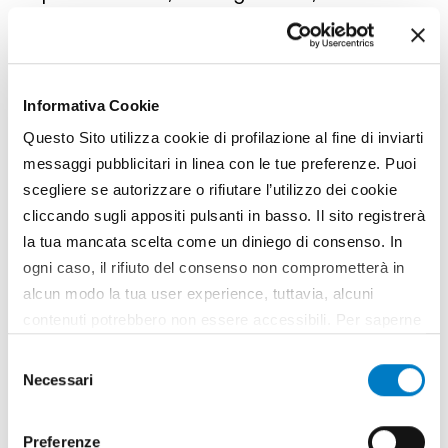
collegati ai distributori del trattore, anche se
non mancano esempi di circuito unico,
completamente indipendente dalla motrice.
Informativa Cookie
Gallery
Questo Sito utilizza cookie di profilazione al fine di inviarti
messaggi pubblicitari in linea con le tue preferenze. Puoi
scegliere se autorizzare o rifiutare l’utilizzo dei cookie
cliccando sugli appositi pulsanti in basso. Il sito registrerà
la tua mancata scelta come un diniego di consenso. In
ogni caso, il rifiuto del consenso non comprometterà in
alcun modo la tua user experience, tuttavia, alcuni
contenuti potrebbero non essere accessibili. Per saperne
di più sui cookie e decidere se acconsentire oppure no
Selezione
all’utilizzo di tutti, o solamente di alcuni di essi, ti
Necessari
del
invitiamo a consultare la nostra
Cookie Policy
.
consenso
Preferenze