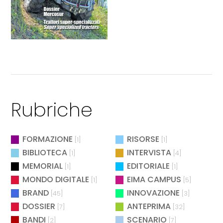
Rubriche
FORMAZIONE
RISORSE
[1]
[1]
BIBLIOTECA
INTERVISTA
[1]
[4]
MEMORIAL
EDITORIALE
[1]
[1]
MONDO DIGITALE
EIMA CAMPUS
[1]
[5]
BRAND
INNOVAZIONE
[45]
[3]
DOSSIER
ANTEPRIMA
[7]
[32]
BANDI
SCENARIO
[2]
[7]