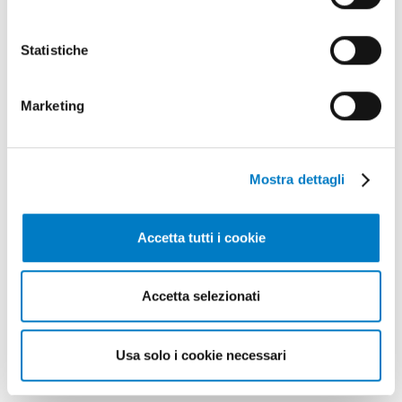
TAG
Livellatrici
Laser
Davide Giordano
Lama
Statistiche
Marketing
Mostra dettagli
Accetta tutti i cookie
Accetta selezionati
Usa solo i cookie necessari
CONTENUTO SPONSORIZZATO
Olivetti: a proposito di flange