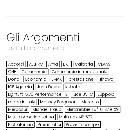
Gli Argomenti
dell'ultimo numero
Accordi
ALLPRO
Ama
BKT
Calabria
CLAAS
CNH
Commercio
Commercio intrenazionale
Dondi
Economia
EMAK
Forestazione
Hinowa
ICE Agenzia
John Deere
Kubota
LightLift 15.70 Performance IIIS
luce UV-C
Luppolo
made in Italy
Massey Ferguson
Mercato
Mercosur
Michael Traub
Mietitrebbie T5/T6, S7 e X9
Misura America Latina
Multimax MP 527
Piattaforma
Pneumatici
Prove in campo