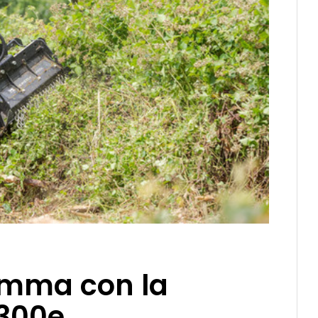
amma con la
M300e