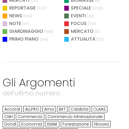
MERCATI
BIOMASSE
[28]
[4]
REPORTAGE
SPECIALE
[222]
[1025]
NEWS
EVENTI
[581]
[30]
NOTE
FOCUS
[47]
[126]
GIARDINAGGIO
MERCATO
[196]
[4]
PRIMO PIANO
ATTUALITÀ
[314]
[32]
Gli Argomenti
dell'ultimo numero
Accordi
ALLPRO
Ama
BKT
Calabria
CLAAS
CNH
Commercio
Commercio intrenazionale
Dondi
Economia
EMAK
Forestazione
Hinowa