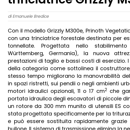
di Emanuele Bredice
Con il modello Grizzly M300e, Prinoth Veget
con una trinciatrice forestale destinata per e
tonnellate. Progettata nello stabilime
Württemberg, Germania), la nuova attrez
prestazioni di taglio e bassi costi di esercizio. I
della categoria come sottolinea il costruttore,
stesso tempo migliorano la manovrabilità dell
in spazi ristretti, sui pendii o negli ambienti u
2
motori idraulici opzionali, 11 o 17 cm
che gar
portata idraulica degli escavatori di piccole dime
un rotore da 300 mm munito di utensili ES co
stata progettata specificamente per la triturazi
e può essere sostituita rapidamente grazie
bullone. Il sistema di trasmissione elimina la n