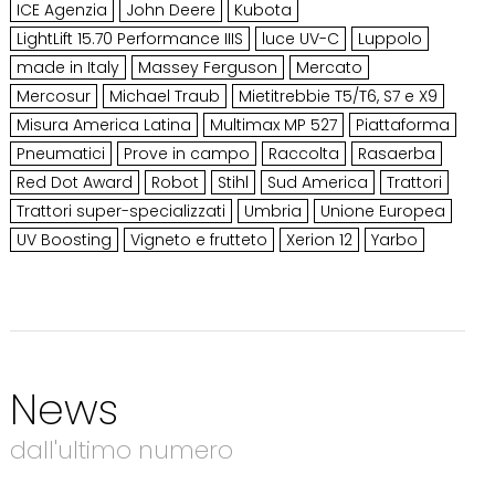
ICE Agenzia
John Deere
Kubota
LightLift 15.70 Performance IIIS
luce UV-C
Luppolo
made in Italy
Massey Ferguson
Mercato
Mercosur
Michael Traub
Mietitrebbie T5/T6, S7 e X9
Misura America Latina
Multimax MP 527
Piattaforma
Pneumatici
Prove in campo
Raccolta
Rasaerba
Red Dot Award
Robot
Stihl
Sud America
Trattori
Trattori super-specializzati
Umbria
Unione Europea
UV Boosting
Vigneto e frutteto
Xerion 12
Yarbo
News
dall'ultimo numero