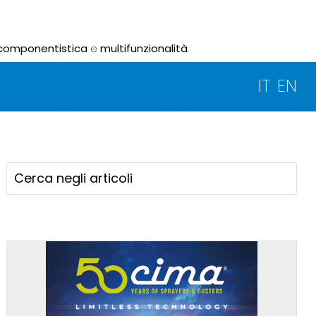
componentistica
e
multifunzionalità
.
IT
EN