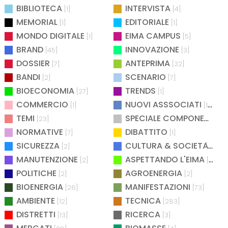
BIBLIOTECA
INTERVISTA
[1]
[4]
MEMORIAL
EDITORIALE
[1]
[1]
MONDO DIGITALE
EIMA CAMPUS
[1]
[5]
BRAND
INNOVAZIONE
[45]
[3]
DOSSIER
ANTEPRIMA
[7]
[32]
BANDI
SCENARIO
[2]
[7]
BIOECONOMIA
TRENDS
[27]
[1]
COMMERCIO
NUOVI ASSSOCIATI
[1]
[15]
TEMI
SPECIALE COMPONENTISTICA
[23]
NORMATIVE
DIBATTITO
[7]
[1]
SICUREZZA
CULTURA & SOCIETÀ
[2]
[2]
MANUTENZIONE
ASPETTANDO L'EIMA
[2]
[4]
POLITICHE
AGROENERGIA
[2]
[2]
BIOENERGIA
MANIFESTAZIONI
[26]
[73]
AMBIENTE
TECNICA
[12]
[283]
DISTRETTI
RICERCA
[13]
[3]