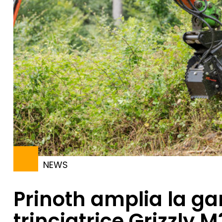
NEWS
Prinoth amplia la g
trinciatrice Grizzly 