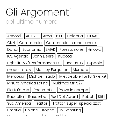
Gli Argomenti
dell'ultimo numero
Accordi
ALLPRO
Ama
BKT
Calabria
CLAAS
CNH
Commercio
Commercio intrenazionale
Dondi
Economia
EMAK
Forestazione
Hinowa
ICE Agenzia
John Deere
Kubota
LightLift 15.70 Performance IIIS
luce UV-C
Luppolo
made in Italy
Massey Ferguson
Mercato
Mercosur
Michael Traub
Mietitrebbie T5/T6, S7 e X9
Misura America Latina
Multimax MP 527
Piattaforma
Pneumatici
Prove in campo
Raccolta
Rasaerba
Red Dot Award
Robot
Stihl
Sud America
Trattori
Trattori super-specializzati
Umbria
Unione Europea
UV Boosting