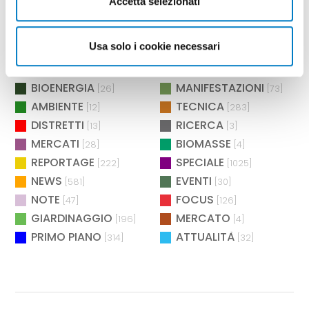
Accetta selezionati
NORMATIVE
DIBATTITO
[7]
[1]
SICUREZZA
CULTURA & SOCIETÀ
[2]
[2]
Usa solo i cookie necessari
MANUTENZIONE
ASPETTANDO L'EIMA
[2]
[4]
POLITICHE
AGROENERGIA
[2]
[2]
BIOENERGIA
MANIFESTAZIONI
[26]
[73]
AMBIENTE
TECNICA
[12]
[283]
DISTRETTI
RICERCA
[13]
[3]
MERCATI
BIOMASSE
[28]
[4]
REPORTAGE
SPECIALE
[222]
[1025]
NEWS
EVENTI
[581]
[30]
NOTE
FOCUS
[47]
[126]
GIARDINAGGIO
MERCATO
[196]
[4]
PRIMO PIANO
ATTUALITÀ
[314]
[32]