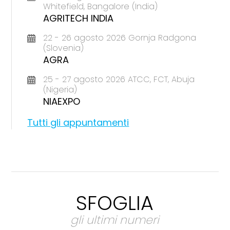
Whitefield, Bangalore (India)
AGRITECH INDIA
22 - 26 agosto 2026 Gornja Radgona
(Slovenia)
AGRA
25 - 27 agosto 2026 ATCC, FCT, Abuja
(Nigeria)
NIAEXPO
Tutti gli appuntamenti
SFOGLIA
gli ultimi numeri