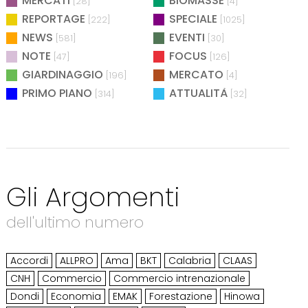
MERCATI
BIOMASSE
[28]
[4]
REPORTAGE
SPECIALE
[222]
[1025]
NEWS
EVENTI
[581]
[30]
NOTE
FOCUS
[47]
[126]
GIARDINAGGIO
MERCATO
[196]
[4]
PRIMO PIANO
ATTUALITÀ
[314]
[32]
Gli Argomenti
dell'ultimo numero
Accordi
ALLPRO
Ama
BKT
Calabria
CLAAS
CNH
Commercio
Commercio intrenazionale
Dondi
Economia
EMAK
Forestazione
Hinowa