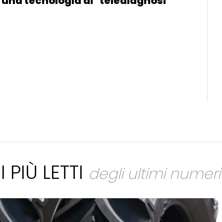
una tecnologia di "telediagnosi"
I PIÙ LETTI
degli ultimi numeri