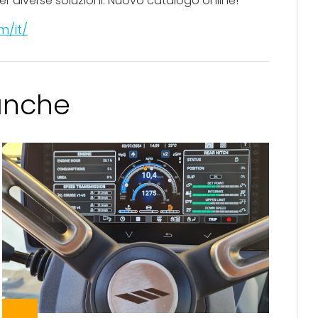
r diverse soluzioni. Nuovo catalogo online!
m/it/
 anche