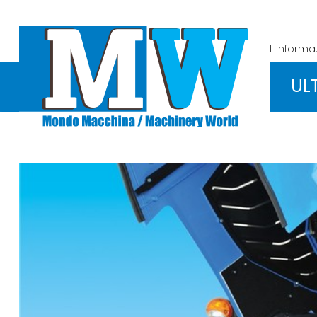
L'inform
UL