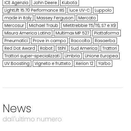
ICE Agenzia
John Deere
Kubota
LightLift 15.70 Performance IIIS
luce UV-C
Luppolo
made in Italy
Massey Ferguson
Mercato
Mercosur
Michael Traub
Mietitrebbie T5/T6, S7 e X9
Misura America Latina
Multimax MP 527
Piattaforma
Pneumatici
Prove in campo
Raccolta
Rasaerba
Red Dot Award
Robot
Stihl
Sud America
Trattori
Trattori super-specializzati
Umbria
Unione Europea
UV Boosting
Vigneto e frutteto
Xerion 12
Yarbo
News
dall'ultimo numero