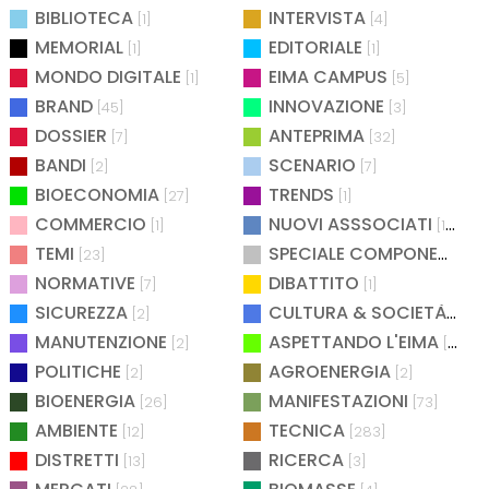
BIBLIOTECA
INTERVISTA
[1]
[4]
MEMORIAL
EDITORIALE
[1]
[1]
MONDO DIGITALE
EIMA CAMPUS
[1]
[5]
BRAND
INNOVAZIONE
[45]
[3]
DOSSIER
ANTEPRIMA
[7]
[32]
BANDI
SCENARIO
[2]
[7]
BIOECONOMIA
TRENDS
[27]
[1]
COMMERCIO
NUOVI ASSSOCIATI
[1]
[15]
TEMI
SPECIALE COMPONENTISTICA
[23]
NORMATIVE
DIBATTITO
[7]
[1]
SICUREZZA
CULTURA & SOCIETÀ
[2]
[2]
MANUTENZIONE
ASPETTANDO L'EIMA
[2]
[4]
POLITICHE
AGROENERGIA
[2]
[2]
BIOENERGIA
MANIFESTAZIONI
[26]
[73]
AMBIENTE
TECNICA
[12]
[283]
DISTRETTI
RICERCA
[13]
[3]