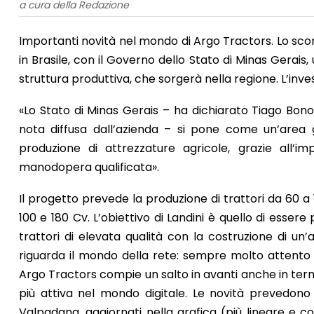
a cura della Redazione
Importanti novità nel mondo di Argo Tractors. Lo sco
in Brasile, con il Governo dello Stato di Minas Gerais,
struttura produttiva, che sorgerà nella regione. L’investi
«Lo Stato di Minas Gerais – ha dichiarato Tiago Bon
nota diffusa dall’azienda – si pone come un’area geo
produzione di attrezzature agricole, grazie all’
manodopera qualificata».
Il progetto prevede la produzione di trattori da 60 a
100 e 180 Cv. L’obiettivo di Landini è quello di essere
trattori di elevata qualità con la costruzione di un’
riguarda il mondo della rete: sempre molto attento ai
Argo Tractors compie un salto in avanti anche in te
più attiva nel mondo digitale. Le novità prevedono 
Valpadana, aggiornati nella grafica (più lineare e con