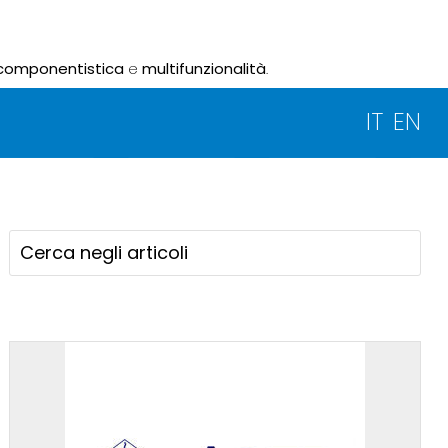
componentistica
e
multifunzionalità
.
IT
EN