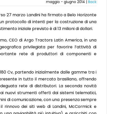
maggio - giugno 2014 |
Back
rso 27 marzo Landini ha firmato a Belo Horizonte
 un protocollo di intenti per la costruzione di una
mento iniziale previsto è di 13 milioni di dollari.
omo, CEO di Argo Tractors Latin America, in una
grafica privilegiata per favorire l’attività di
importante rete di produttori di componenti e
 180 Cv, partendo inizialmente dalle gamme tra i
 presente in tutto il mercato brasiliano, offrendo
adeguata rete di distributori. La seconda novità
 nuovi strumenti offerti dai sistemi telematici,
rmini di comunicazione, con una presenza sempre
il rinnovo dei siti web di Landini, McCormick e
 una navigabilità più intuitiva), e arricchiti con