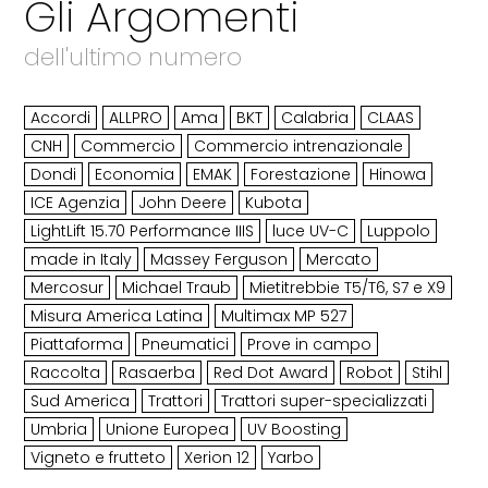
Gli Argomenti
dell'ultimo numero
Accordi
ALLPRO
Ama
BKT
Calabria
CLAAS
CNH
Commercio
Commercio intrenazionale
Dondi
Economia
EMAK
Forestazione
Hinowa
ICE Agenzia
John Deere
Kubota
LightLift 15.70 Performance IIIS
luce UV-C
Luppolo
made in Italy
Massey Ferguson
Mercato
Mercosur
Michael Traub
Mietitrebbie T5/T6, S7 e X9
Misura America Latina
Multimax MP 527
Piattaforma
Pneumatici
Prove in campo
Raccolta
Rasaerba
Red Dot Award
Robot
Stihl
Sud America
Trattori
Trattori super-specializzati
Umbria
Unione Europea
UV Boosting
Vigneto e frutteto
Xerion 12
Yarbo