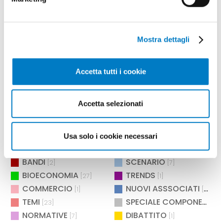
Mostra dettagli
Rubriche
Accetta tutti i cookie
FORMAZIONE
RISORSE
[1]
[1]
BIBLIOTECA
INTERVISTA
[1]
[4]
Accetta selezionati
MEMORIAL
EDITORIALE
[1]
[1]
MONDO DIGITALE
EIMA CAMPUS
[1]
[5]
BRAND
INNOVAZIONE
[45]
[3]
Usa solo i cookie necessari
DOSSIER
ANTEPRIMA
[7]
[32]
BANDI
SCENARIO
[2]
[7]
BIOECONOMIA
TRENDS
[27]
[1]
COMMERCIO
NUOVI ASSSOCIATI
[1]
[15]
TEMI
SPECIALE COMPONENTISTICA
[23]
NORMATIVE
DIBATTITO
[7]
[1]