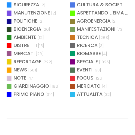
SICUREZZA
CULTURA & SOCIETÀ
[2]
[2]
MANUTENZIONE
ASPETTANDO L'EIMA
[2]
[4]
POLITICHE
AGROENERGIA
[2]
[2]
BIOENERGIA
MANIFESTAZIONI
[26]
[73]
AMBIENTE
TECNICA
[12]
[283]
DISTRETTI
RICERCA
[13]
[3]
MERCATI
BIOMASSE
[28]
[4]
REPORTAGE
SPECIALE
[222]
[1025]
NEWS
EVENTI
[581]
[30]
NOTE
FOCUS
[47]
[126]
GIARDINAGGIO
MERCATO
[196]
[4]
PRIMO PIANO
ATTUALITÀ
[314]
[32]