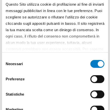
Questo Sito utilizza cookie di profilazione al fine di inviarti
messaggi pubblicitari in linea con le tue preferenze. Puoi
Maggio - Giugno
scegliere se autorizzare o rifiutare l’utilizzo dei cookie
cliccando sugli appositi pulsanti in basso. Il sito registrerà
anno 2026 / nr. 5-6
la tua mancata scelta come un diniego di consenso. In
ogni caso, il rifiuto del consenso non comprometterà in
Sfoglia la rivista
alcun modo la tua user experience, tuttavia, alcuni
contenuti potrebbero non essere accessibili. Per saperne
Leggi gli articoli
di più sui cookie e decidere se acconsentire oppure no
Selezione
all’utilizzo di tutti, o solamente di alcuni di essi, ti
Necessari
del
invitiamo a consultare la nostra
Cookie Policy
.
consenso
Preferenze
Statistiche
Marketing