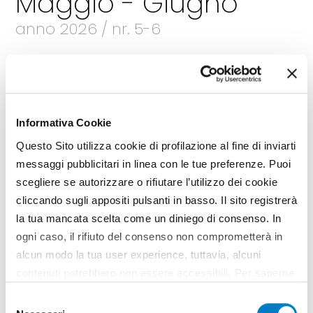
Maggio - Giugno
anno 2026 / nr. 5-6
Sfoglia la rivista
Leggi gli articoli
Informativa Cookie
Questo Sito utilizza cookie di profilazione al fine di inviarti
messaggi pubblicitari in linea con le tue preferenze. Puoi
scegliere se autorizzare o rifiutare l’utilizzo dei cookie
cliccando sugli appositi pulsanti in basso. Il sito registrerà
la tua mancata scelta come un diniego di consenso. In
ogni caso, il rifiuto del consenso non comprometterà in
alcun modo la tua user experience, tuttavia, alcuni
contenuti potrebbero non essere accessibili. Per saperne
di più sui cookie e decidere se acconsentire oppure no
Selezione
all’utilizzo di tutti, o solamente di alcuni di essi, ti