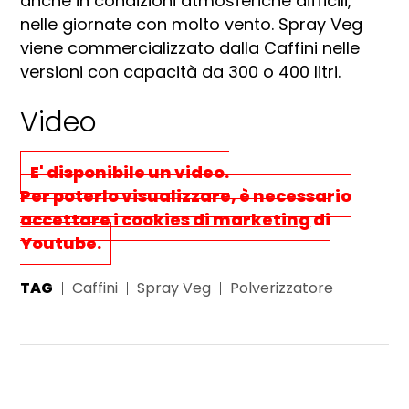
anche in condizioni atmosferiche difficili,
nelle giornate con molto vento. Spray Veg
viene commercializzato dalla Caffini nelle
versioni con capacità da 300 o 400 litri.
Video
E' disponibile un video.
Per poterlo visualizzare, è necessario
accettare i cookies di marketing
di
Youtube.
TAG
Caffini
Spray Veg
Polverizzatore