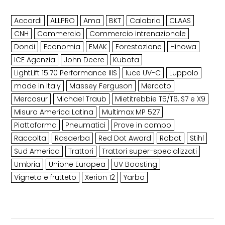
Accordi
ALLPRO
Ama
BKT
Calabria
CLAAS
CNH
Commercio
Commercio intrenazionale
Dondi
Economia
EMAK
Forestazione
Hinowa
ICE Agenzia
John Deere
Kubota
LightLift 15.70 Performance IIIS
luce UV-C
Luppolo
made in Italy
Massey Ferguson
Mercato
Mercosur
Michael Traub
Mietitrebbie T5/T6, S7 e X9
Misura America Latina
Multimax MP 527
Piattaforma
Pneumatici
Prove in campo
Raccolta
Rasaerba
Red Dot Award
Robot
Stihl
Sud America
Trattori
Trattori super-specializzati
Umbria
Unione Europea
UV Boosting
Vigneto e frutteto
Xerion 12
Yarbo