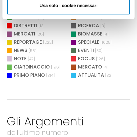
POLITICHE
AGROENERGIA
[2]
[2]
Usa solo i cookie necessari
BIOENERGIA
MANIFESTAZIONI
[26]
[73]
AMBIENTE
TECNICA
[12]
[283]
DISTRETTI
RICERCA
[13]
[3]
MERCATI
BIOMASSE
[28]
[4]
REPORTAGE
SPECIALE
[222]
[1025]
NEWS
EVENTI
[581]
[30]
NOTE
FOCUS
[47]
[126]
GIARDINAGGIO
MERCATO
[196]
[4]
PRIMO PIANO
ATTUALITÀ
[314]
[32]
Gli Argomenti
dell'ultimo numero