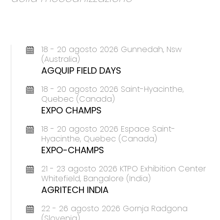
18 - 20 agosto 2026 Gunnedah, Nsw
(Australia)
AGQUIP FIELD DAYS
18 - 20 agosto 2026 Saint-Hyacinthe,
Quebec (Canada)
EXPO CHAMPS
18 - 20 agosto 2026 Espace Saint-
Hyacinthe, Quebec (Canada)
EXPO-CHAMPS
21 - 23 agosto 2026 KTPO Exhibition Center
Whitefield, Bangalore (India)
AGRITECH INDIA
22 - 26 agosto 2026 Gornja Radgona
(Slovenia)