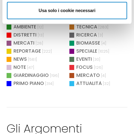
MANUTENZIONE
ASPETTANDO L'EIMA
[2]
[4]
POLITICHE
AGROENERGIA
Usa solo i cookie necessari
[2]
[2]
BIOENERGIA
MANIFESTAZIONI
[26]
[73]
AMBIENTE
TECNICA
[12]
[283]
DISTRETTI
RICERCA
[13]
[3]
MERCATI
BIOMASSE
[28]
[4]
REPORTAGE
SPECIALE
[222]
[1025]
NEWS
EVENTI
[581]
[30]
NOTE
FOCUS
[47]
[126]
GIARDINAGGIO
MERCATO
[196]
[4]
PRIMO PIANO
ATTUALITÀ
[314]
[32]
Gli Argomenti