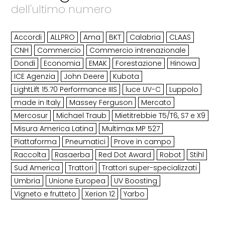
dell'ultimo numero
Accordi
ALLPRO
Ama
BKT
Calabria
CLAAS
CNH
Commercio
Commercio intrenazionale
Dondi
Economia
EMAK
Forestazione
Hinowa
ICE Agenzia
John Deere
Kubota
LightLift 15.70 Performance IIIS
luce UV-C
Luppolo
made in Italy
Massey Ferguson
Mercato
Mercosur
Michael Traub
Mietitrebbie T5/T6, S7 e X9
Misura America Latina
Multimax MP 527
Piattaforma
Pneumatici
Prove in campo
Raccolta
Rasaerba
Red Dot Award
Robot
Stihl
Sud America
Trattori
Trattori super-specializzati
Umbria
Unione Europea
UV Boosting
Vigneto e frutteto
Xerion 12
Yarbo