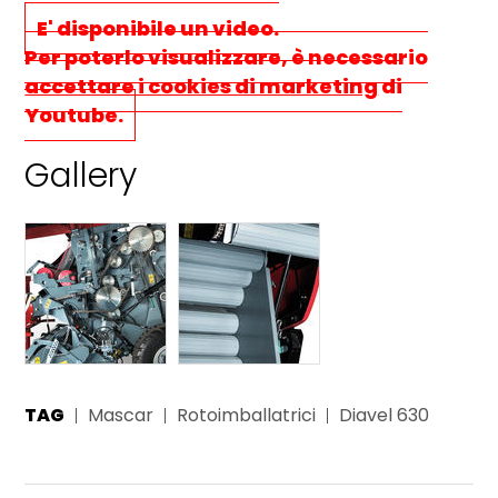
E' disponibile un video.
Per poterlo visualizzare, è necessario
accettare i cookies di marketing
di
Youtube.
Gallery
TAG
Mascar
Rotoimballatrici
Diavel 630