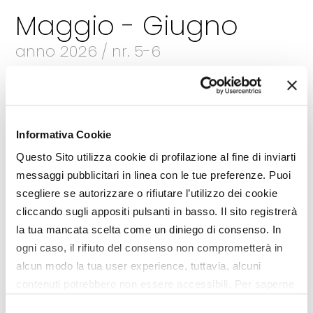
Maggio - Giugno
anno 2026 / nr. 5-6
Sfoglia la rivista
Leggi gli articoli
Informativa Cookie
Questo Sito utilizza cookie di profilazione al fine di inviarti
messaggi pubblicitari in linea con le tue preferenze. Puoi
scegliere se autorizzare o rifiutare l’utilizzo dei cookie
cliccando sugli appositi pulsanti in basso. Il sito registrerà
la tua mancata scelta come un diniego di consenso. In
ogni caso, il rifiuto del consenso non comprometterà in
alcun modo la tua user experience, tuttavia, alcuni
contenuti potrebbero non essere accessibili. Per saperne
di più sui cookie e decidere se acconsentire oppure no
Selezione