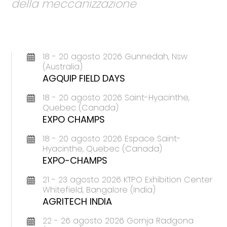
della meccanizzazione
18 - 20 agosto 2026 Gunnedah, Nsw
(Australia)
AGQUIP FIELD DAYS
18 - 20 agosto 2026 Saint-Hyacinthe,
Quebec (Canada)
EXPO CHAMPS
18 - 20 agosto 2026 Espace Saint-
Hyacinthe, Quebec (Canada)
EXPO-CHAMPS
21 - 23 agosto 2026 KTPO Exhibition Center
Whitefield, Bangalore (India)
AGRITECH INDIA
22 - 26 agosto 2026 Gornja Radgona