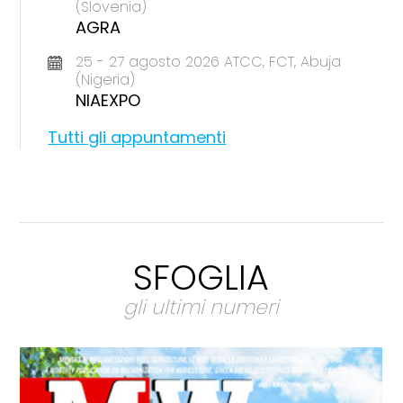
(Slovenia)
AGRA
25 - 27 agosto 2026 ATCC, FCT, Abuja
(Nigeria)
NIAEXPO
Tutti gli appuntamenti
SFOGLIA
gli ultimi numeri