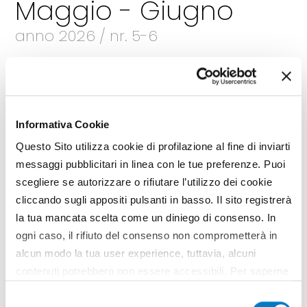
Maggio - Giugno
anno 2026 / nr. 5-6
Sfoglia la rivista
Leggi gli articoli
Informativa Cookie
Questo Sito utilizza cookie di profilazione al fine di inviarti
messaggi pubblicitari in linea con le tue preferenze. Puoi
scegliere se autorizzare o rifiutare l’utilizzo dei cookie
cliccando sugli appositi pulsanti in basso. Il sito registrerà
la tua mancata scelta come un diniego di consenso. In
ogni caso, il rifiuto del consenso non comprometterà in
alcun modo la tua user experience, tuttavia, alcuni
contenuti potrebbero non essere accessibili. Per saperne
di più sui cookie e decidere se acconsentire oppure no
Selezione
all’utilizzo di tutti, o solamente di alcuni di essi, ti