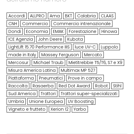
Accordi
ALLPRO
Ama
BKT
Calabria
CLAAS
CNH
Commercio
Commercio intrenazionale
Dondi
Economia
EMAK
Forestazione
Hinowa
ICE Agenzia
John Deere
Kubota
LightLift 15.70 Performance IIIS
luce UV-C
Luppolo
made in Italy
Massey Ferguson
Mercato
Mercosur
Michael Traub
Mietitrebbie T5/T6, S7 e X9
Misura America Latina
Multimax MP 527
Piattaforma
Pneumatici
Prove in campo
Raccolta
Rasaerba
Red Dot Award
Robot
Stihl
Sud America
Trattori
Trattori super-specializzati
Umbria
Unione Europea
UV Boosting
Vigneto e frutteto
Xerion 12
Yarbo