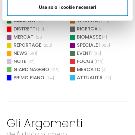
POLITICHE
AGROENERGIA
[2]
[2]
Usa solo i cookie necessari
BIOENERGIA
MANIFESTAZIONI
[26]
[73]
AMBIENTE
TECNICA
[12]
[283]
DISTRETTI
RICERCA
[13]
[3]
MERCATI
BIOMASSE
[28]
[4]
REPORTAGE
SPECIALE
[222]
[1025]
NEWS
EVENTI
[581]
[30]
NOTE
FOCUS
[47]
[126]
GIARDINAGGIO
MERCATO
[196]
[4]
PRIMO PIANO
ATTUALITÀ
[314]
[32]
Gli Argomenti
dell'ultimo numero