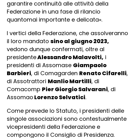
garantire continuità alle attività della
Federazione in una fase di rilancio
quantomai importante e delicata».
I vertici della Federazione, che assolveranno
il loro mandato
sino al giugno 2023,
vedono dunque confermati, oltre al
presidente
Alessandro Malavolti,
i
presidenti di Assomase
Giampaolo
Barbieri
, di Comagarden
Renato Cifarelli
,
di Assotrattori
Manlio Martilli
, di
Comacomp
Pier Giorgio Salvarani
, di
Assomao
Lorenzo Selvatici
.
Come prevede lo Statuto, i presidenti delle
singole associazioni sono contestualmente
vicepresidenti della Federazione e
compongono il Consiglio di Presidenza.