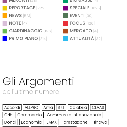
MERCATI
BIOMASSE
[28]
[4]
REPORTAGE
SPECIALE
[222]
[1025]
NEWS
EVENTI
[581]
[30]
NOTE
FOCUS
[47]
[126]
GIARDINAGGIO
MERCATO
[196]
[4]
PRIMO PIANO
ATTUALITÀ
[314]
[32]
Gli Argomenti
dell'ultimo numero
Accordi
ALLPRO
Ama
BKT
Calabria
CLAAS
CNH
Commercio
Commercio intrenazionale
Dondi
Economia
EMAK
Forestazione
Hinowa