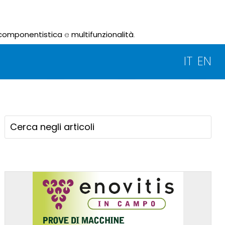
componentistica
e
multifunzionalità
.
IT
EN