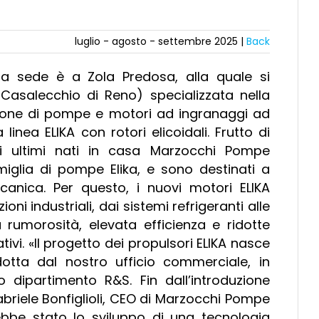
luglio - agosto - settembre 2025 |
Back
 sede è a Zola Predosa, alla quale si
Casalecchio di Reno) specializzata nella
ione di pompe e motori ad ingranaggi ad
 linea ELIKA con rotori elicoidali. Frutto di
gli ultimi nati in casa Marzocchi Pompe
miglia di pompe Elika, e sono destinati a
ccanica. Per questo, i nuovi motori ELIKA
ni industriali, dai sistemi refrigeranti alle
 rumorosità, elevata efficienza e ridotte
ivi. «Il progetto dei propulsori ELIKA nasce
otta dal nostro ufficio commerciale, in
o dipartimento R&S. Fin dall’introduzione
briele Bonfiglioli, CEO di Marzocchi Pompe
bbe stato lo sviluppo di una tecnologia