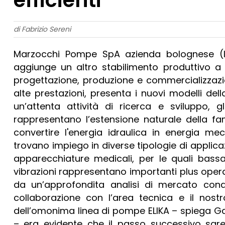
di Fabrizio Sereni
Marzocchi Pompe SpA azienda bolognese (la
aggiunge un altro stabilimento produttivo a 
progettazione, produzione e commercializzaz
alte prestazioni, presenta i nuovi modelli della
un’attenta attività di ricerca e sviluppo, 
rappresentano l’estensione naturale della fa
convertire l'energia idraulica in energia me
trovano impiego in diverse tipologie di applicazio
apparecchiature medicali, per le quali bassa
vibrazioni rappresentano importanti plus operat
da un’approfondita analisi di mercato cond
collaborazione con l’area tecnica e il nostr
dell’omonima linea di pompe ELIKA – spiega Ga
– era evidente che il passo successivo sare