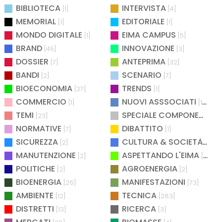
BIBLIOTECA
INTERVISTA
[1]
[4]
MEMORIAL
EDITORIALE
[1]
[1]
MONDO DIGITALE
EIMA CAMPUS
[1]
[5]
BRAND
INNOVAZIONE
[45]
[3]
DOSSIER
ANTEPRIMA
[7]
[32]
BANDI
SCENARIO
[2]
[7]
BIOECONOMIA
TRENDS
[27]
[1]
COMMERCIO
NUOVI ASSSOCIATI
[1]
[15]
TEMI
SPECIALE COMPONENTISTICA
[23]
NORMATIVE
DIBATTITO
[7]
[1]
SICUREZZA
CULTURA & SOCIETÀ
[2]
[2]
MANUTENZIONE
ASPETTANDO L'EIMA
[2]
[4]
POLITICHE
AGROENERGIA
[2]
[2]
BIOENERGIA
MANIFESTAZIONI
[26]
[73]
AMBIENTE
TECNICA
[12]
[283]
DISTRETTI
RICERCA
[13]
[3]