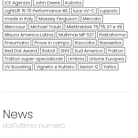
ICE Agenzia
John Deere
Kubota
LightLift 15.70 Performance IIIS
luce UV-C
Luppolo
made in Italy
Massey Ferguson
Mercato
Mercosur
Michael Traub
Mietitrebbie T5/T6, S7 e X9
Misura America Latina
Multimax MP 527
Piattaforma
Pneumatici
Prove in campo
Raccolta
Rasaerba
Red Dot Award
Robot
Stihl
Sud America
Trattori
Trattori super-specializzati
Umbria
Unione Europea
UV Boosting
Vigneto e frutteto
Xerion 12
Yarbo
News
dall'ultimo numero