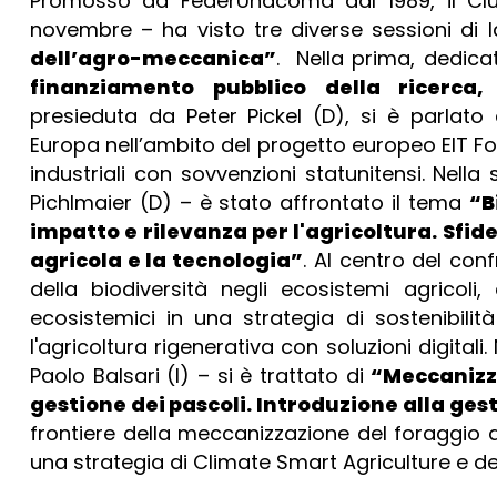
Promosso da FederUnacoma dal 1989, il Club
novembre – ha visto tre diverse sessioni di l
dell’agro-meccanica”
. Nella prima, dedic
finanziamento pubblico della ricerca, 
presieduta da Peter Pickel (D), si è parlato 
Europa nell’ambito del progetto europeo EIT Fo
industriali con sovvenzioni statunitensi. Nel
Pichlmaier (D) – è stato affrontato il tema
“B
impatto e rilevanza per l'agricoltura. Sfi
agricola e la tecnologia”
. Al centro del con
della biodiversità negli ecosistemi agricoli,
ecosistemici in una strategia di sostenibili
l'agricoltura rigenerativa con soluzioni digital
Paolo Balsari (I) – si è trattato di
“Meccanizza
gestione dei pascoli. Introduzione alla ge
frontiere della meccanizzazione del foraggio al 
una strategia di Climate Smart Agriculture e de