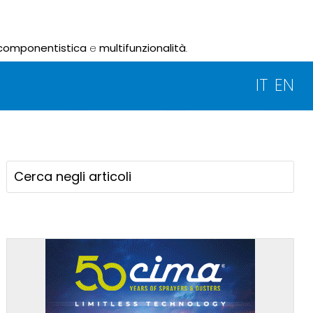
componentistica
e
multifunzionalità
.
IT
EN