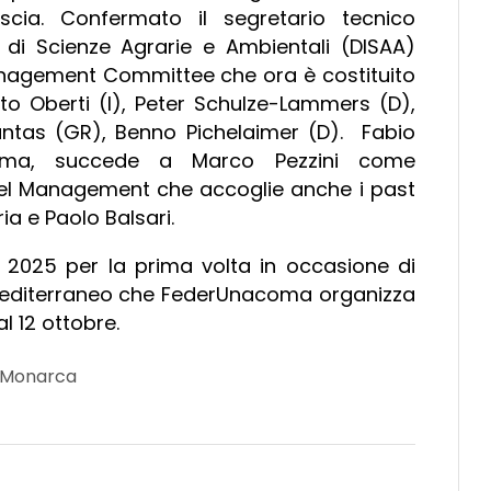
uscia. Confermato il segretario tecnico
 di Scienze Agrarie e Ambientali (DISAA)
 Management Committee che ora è costituito
rto Oberti (I), Peter Schulze-Lammers (D),
untas (GR), Benno Pichelaimer (D). Fabio
acoma, succede a Marco Pezzini come
 del Management che accoglie anche i past
ia e Paolo Balsari.
bre 2025 per la prima volta in occasione di
l Mediterraneo che FederUnacoma organizza
l 12 ottobre.
 Monarca