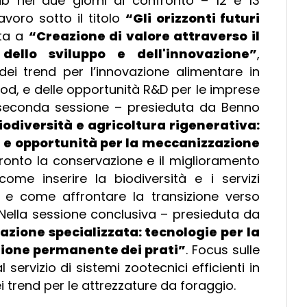
 nei due giorni di confronto – 12 e 13
avoro sotto il titolo
“Gli orizzonti futuri
ata a
“Creazione di valore attraverso il
dello sviluppo e dell'innovazione”
,
dei trend per l’innovazione alimentare in
od, e delle opportunità R&D per le imprese
la seconda sessione – presieduta da Benno
iodiversità e agricoltura rigenerativa:
de e opportunità per la meccanizzazione
fronto la conservazione e il miglioramento
 come inserire la biodiversità e i servizi
tà e come affrontare la transizione verso
i. Nella sessione conclusiva – presieduta da
zione specializzata: tecnologie per la
stione permanente dei prati”
. Focus sulle
servizio di sistemi zootecnici efficienti in
i trend per le attrezzature da foraggio.