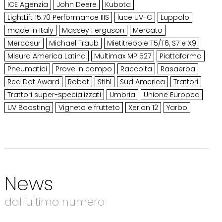
ICE Agenzia
John Deere
Kubota
LightLift 15.70 Performance IIIS
luce UV-C
Luppolo
made in Italy
Massey Ferguson
Mercato
Mercosur
Michael Traub
Mietitrebbie T5/T6, S7 e X9
Misura America Latina
Multimax MP 527
Piattaforma
Pneumatici
Prove in campo
Raccolta
Rasaerba
Red Dot Award
Robot
Stihl
Sud America
Trattori
Trattori super-specializzati
Umbria
Unione Europea
UV Boosting
Vigneto e frutteto
Xerion 12
Yarbo
News
dall'ultimo numero