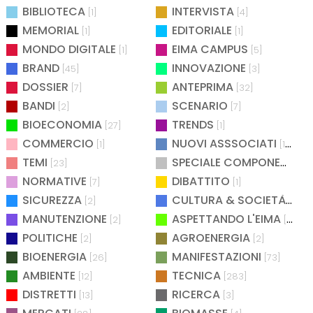
BIBLIOTECA
INTERVISTA
[1]
[4]
MEMORIAL
EDITORIALE
[1]
[1]
MONDO DIGITALE
EIMA CAMPUS
[1]
[5]
BRAND
INNOVAZIONE
[45]
[3]
DOSSIER
ANTEPRIMA
[7]
[32]
BANDI
SCENARIO
[2]
[7]
BIOECONOMIA
TRENDS
[27]
[1]
COMMERCIO
NUOVI ASSSOCIATI
[1]
[15]
TEMI
SPECIALE COMPONENTISTICA
[23]
NORMATIVE
DIBATTITO
[7]
[1]
SICUREZZA
CULTURA & SOCIETÀ
[2]
[2]
MANUTENZIONE
ASPETTANDO L'EIMA
[2]
[4]
POLITICHE
AGROENERGIA
[2]
[2]
BIOENERGIA
MANIFESTAZIONI
[26]
[73]
AMBIENTE
TECNICA
[12]
[283]
DISTRETTI
RICERCA
[13]
[3]