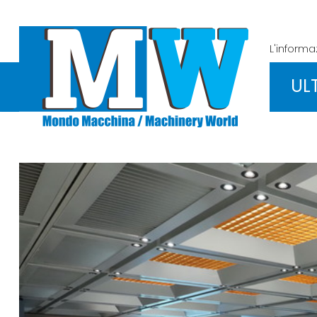
L'inform
UL