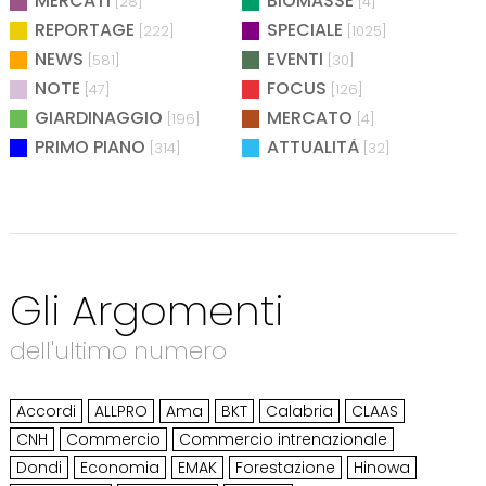
MERCATI
BIOMASSE
[28]
[4]
REPORTAGE
SPECIALE
[222]
[1025]
NEWS
EVENTI
[581]
[30]
NOTE
FOCUS
[47]
[126]
GIARDINAGGIO
MERCATO
[196]
[4]
PRIMO PIANO
ATTUALITÀ
[314]
[32]
Gli Argomenti
dell'ultimo numero
Accordi
ALLPRO
Ama
BKT
Calabria
CLAAS
CNH
Commercio
Commercio intrenazionale
Dondi
Economia
EMAK
Forestazione
Hinowa