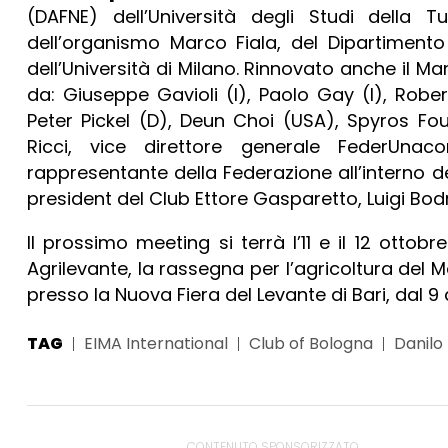
(DAFNE) dell’Università degli Studi della T
dell’organismo Marco Fiala, del Dipartimento
dell’Università di Milano. Rinnovato anche il
da: Giuseppe Gavioli (I), Paolo Gay (I), Robe
Peter Pickel (D), Deun Choi (USA), Spyros Fo
Ricci, vice direttore generale FederUn
rappresentante della Federazione all’interno
president del Club Ettore Gasparetto, Luigi Bodr
Il prossimo meeting si terrà l’11 e il 12 otto
Agrilevante, la rassegna per l’agricoltura de
presso la Nuova Fiera del Levante di Bari, dal 9 a
TAG
EIMA International
Club of Bologna
Danilo
CONTENUTO SPONSORIZZATO