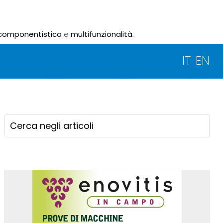
componentistica
e
multifunzionalità
.
IT
EN