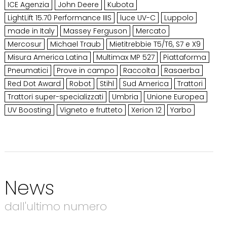
ICE Agenzia
John Deere
Kubota
LightLift 15.70 Performance IIIS
luce UV-C
Luppolo
made in Italy
Massey Ferguson
Mercato
Mercosur
Michael Traub
Mietitrebbie T5/T6, S7 e X9
Misura America Latina
Multimax MP 527
Piattaforma
Pneumatici
Prove in campo
Raccolta
Rasaerba
Red Dot Award
Robot
Stihl
Sud America
Trattori
Trattori super-specializzati
Umbria
Unione Europea
UV Boosting
Vigneto e frutteto
Xerion 12
Yarbo
News
dall'ultimo numero