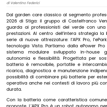
di Valentino Federici
Dal garden care classico al segmento professi
2026 di Stiga: il gruppo di Castelfranco Vene
guarda ai professionisti del verde con una
prestazioni. Al centro dell’intera strategia 
serie di nuove attrezzature: l’APX Pro, l’eP
tecnologia Vista. Partiamo dalla ePower Pro 
sistema modulare sviluppato in-house gar
autonomia e flessibilità. Progettata per sos
batteria è removibile, portatile e intercam
ricarica, diagnostica e manutenzione indipend
possibilità di combinare più batterie per est
operativa anche nei contesti di lavoro più comp
durata.
Con la batteria come caratteristica comun
proposte. L’APX Pro è un robot autonomo per