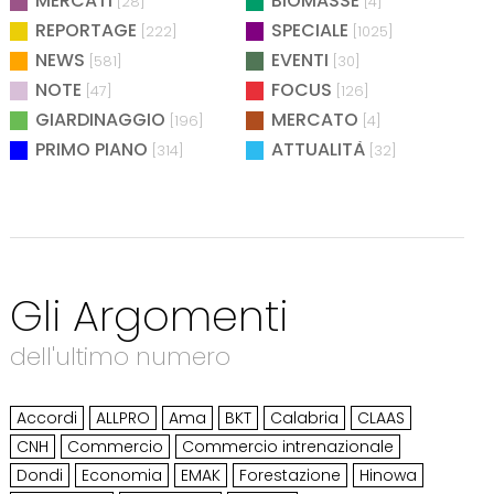
MERCATI
BIOMASSE
[28]
[4]
REPORTAGE
SPECIALE
[222]
[1025]
NEWS
EVENTI
[581]
[30]
NOTE
FOCUS
[47]
[126]
GIARDINAGGIO
MERCATO
[196]
[4]
PRIMO PIANO
ATTUALITÀ
[314]
[32]
Gli Argomenti
dell'ultimo numero
Accordi
ALLPRO
Ama
BKT
Calabria
CLAAS
CNH
Commercio
Commercio intrenazionale
Dondi
Economia
EMAK
Forestazione
Hinowa