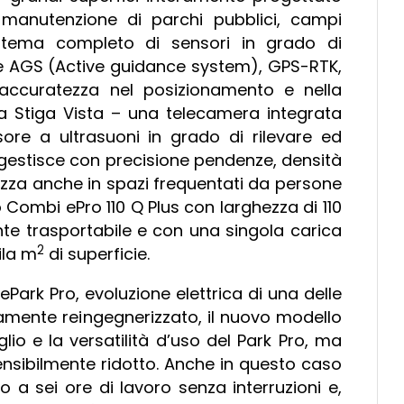
a manutenzione di parchi pubblici, campi
istema completo di sensori in grado di
ie AGS (Active guidance system), GPS-RTK,
 accuratezza nel posizionamento e nella
gia Stiga Vista – una telecamera integrata
nsore a ultrasuoni in grado di rilevare ed
bot gestisce con precisione pendenze, densità
ezza anche in spazi frequentati da persone
io Combi ePro 110 Q Plus con larghezza di 110
ente trasportabile e con una singola carica
2
ila m
di superficie.
ePark Pro, evoluzione elettrica di una delle
mente reingegnerizzato, il nuovo modello
lio e la versatilità d’uso del Park Pro, ma
sensibilmente ridotto. Anche in questo caso
 a sei ore di lavoro senza interruzioni e,