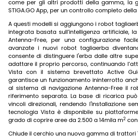
come per gli altri prodotti della gamma, la 
STIGA.GO App, per un controllo completo della se
A questi modelli si aggiungono i robot taglia
integrata basata sull’intelligenza artificiale,
Antenna-Free, per una configurazione facil
avanzate i nuovi robot tagliaerba diventano
consente di distinguere l'erba dalle altre superf
adattare il proprio percorso, continuando l’at
Vista con il sistema brevettato Active G
garantisce un funzionamento ininterrotto anche
al sistema di navigazione Antenna-Free il ro
riferimento separata. La base di ricarica pu
vincoli direzionali, rendendo l'installazione s
tecnologia Vista è disponibile su piattaforme
2
grado di coprire aree da 2.500 a 14mila m
con 
Chiude il cerchio una nuova gamma di trattori 10