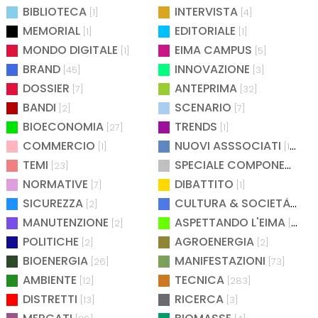
BIBLIOTECA
INTERVISTA
[1]
[4]
MEMORIAL
EDITORIALE
[1]
[1]
MONDO DIGITALE
EIMA CAMPUS
[1]
[5]
BRAND
INNOVAZIONE
[45]
[3]
DOSSIER
ANTEPRIMA
[7]
[32]
BANDI
SCENARIO
[2]
[7]
BIOECONOMIA
TRENDS
[27]
[1]
COMMERCIO
NUOVI ASSSOCIATI
[1]
[15]
TEMI
SPECIALE COMPONENTISTICA
[23]
NORMATIVE
DIBATTITO
[7]
[1]
SICUREZZA
CULTURA & SOCIETÀ
[2]
[2]
MANUTENZIONE
ASPETTANDO L'EIMA
[2]
[4]
POLITICHE
AGROENERGIA
[2]
[2]
BIOENERGIA
MANIFESTAZIONI
[26]
[73]
AMBIENTE
TECNICA
[12]
[283]
DISTRETTI
RICERCA
[13]
[3]