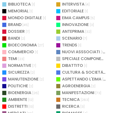
BIBLIOTECA
INTERVISTA
[1]
[4]
MEMORIAL
EDITORIALE
[1]
[1]
MONDO DIGITALE
EIMA CAMPUS
[1]
[5]
BRAND
INNOVAZIONE
[45]
[3]
DOSSIER
ANTEPRIMA
[7]
[32]
BANDI
SCENARIO
[2]
[7]
BIOECONOMIA
TRENDS
[27]
[1]
COMMERCIO
NUOVI ASSSOCIATI
[1]
[15]
TEMI
SPECIALE COMPONENTISTICA
[23]
NORMATIVE
DIBATTITO
[7]
[1]
SICUREZZA
CULTURA & SOCIETÀ
[2]
[2]
MANUTENZIONE
ASPETTANDO L'EIMA
[2]
[4]
POLITICHE
AGROENERGIA
[2]
[2]
BIOENERGIA
MANIFESTAZIONI
[26]
[73]
AMBIENTE
TECNICA
[12]
[283]
DISTRETTI
RICERCA
[13]
[3]