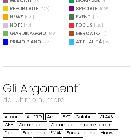
MERCATI
BIOMASSE
[28]
[4]
REPORTAGE
SPECIALE
[222]
[1025]
NEWS
EVENTI
[581]
[30]
NOTE
FOCUS
[47]
[126]
GIARDINAGGIO
MERCATO
[196]
[4]
PRIMO PIANO
ATTUALITÀ
[314]
[32]
Gli Argomenti
dell'ultimo numero
Accordi
ALLPRO
Ama
BKT
Calabria
CLAAS
CNH
Commercio
Commercio intrenazionale
Dondi
Economia
EMAK
Forestazione
Hinowa