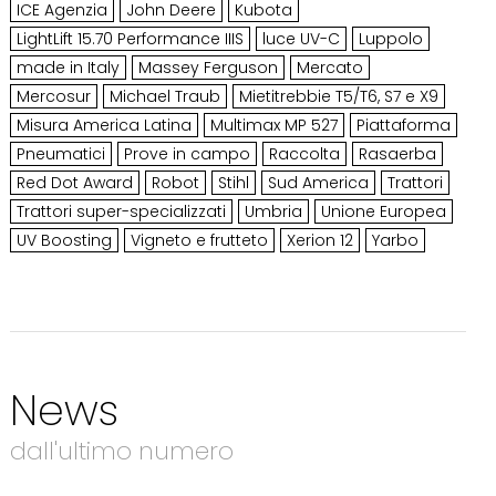
ICE Agenzia
John Deere
Kubota
LightLift 15.70 Performance IIIS
luce UV-C
Luppolo
made in Italy
Massey Ferguson
Mercato
Mercosur
Michael Traub
Mietitrebbie T5/T6, S7 e X9
Misura America Latina
Multimax MP 527
Piattaforma
Pneumatici
Prove in campo
Raccolta
Rasaerba
Red Dot Award
Robot
Stihl
Sud America
Trattori
Trattori super-specializzati
Umbria
Unione Europea
UV Boosting
Vigneto e frutteto
Xerion 12
Yarbo
News
dall'ultimo numero