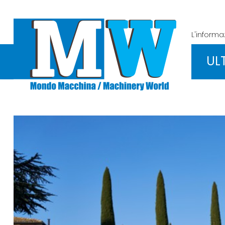
L'inform
UL