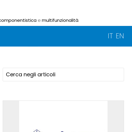
componentistica
e
multifunzionalità
.
IT
EN