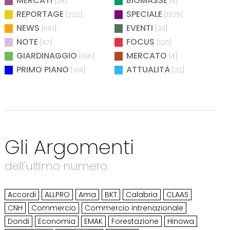
MERCATI
BIOMASSE
[28]
[4]
REPORTAGE
SPECIALE
[222]
[1025]
NEWS
EVENTI
[581]
[30]
NOTE
FOCUS
[47]
[126]
GIARDINAGGIO
MERCATO
[196]
[4]
PRIMO PIANO
ATTUALITÀ
[314]
[32]
Gli Argomenti
dell'ultimo numero
Accordi
ALLPRO
Ama
BKT
Calabria
CLAAS
CNH
Commercio
Commercio intrenazionale
Dondi
Economia
EMAK
Forestazione
Hinowa