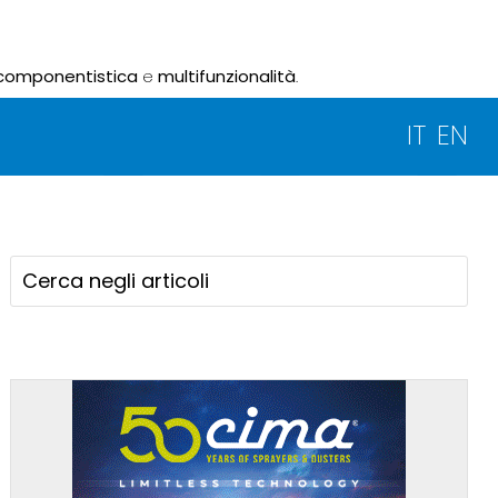
componentistica
e
multifunzionalità
.
IT
EN