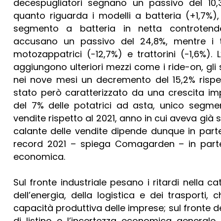
decespugliatori segnano un passivo del 10
quanto riguarda i modelli a batteria (+1,7%)
segmento a batteria in netta controtende
accusano un passivo del 24,8%, mentre i t
motozappatrici (-12,7%) e trattorini (-1,6%). L
aggiungono ulteriori mezzi come i ride-on, gli 
nei nove mesi un decremento del 15,2% rispet
stato però caratterizzato da una crescita im
del 7% delle potatrici ad asta, unico segme
vendite rispetto al 2021, anno in cui aveva g
calante delle vendite dipende dunque in parte
record 2021 – spiega Comagarden – in parte d
economica.
Sul fronte industriale pesano i ritardi nella ca
dell’energia, della logistica e dei trasporti
capacità produttiva delle imprese; sul fronte
di listino e l’incertezza economica generale 