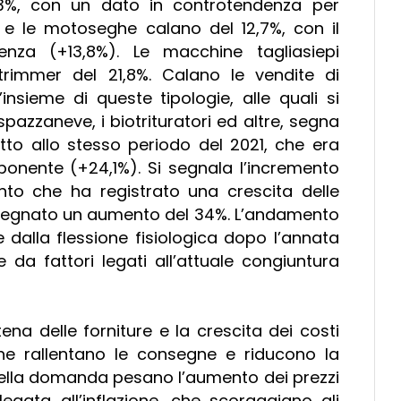
,3%, con un dato in controtendenza per
, e le motoseghe calano del 12,7%, con il
nza (+13,8%). Le macchine tagliasiepi
rimmer del 21,8%. Calano le vendite di
’insieme di queste tipologie, alle quali si
spazzaneve, i biotrituratori ed altre, segna
to allo stesso periodo del 2021, che era
ponente (+24,1%). Si segnala l’incremento
nto che ha registrato una crescita delle
ià segnato un aumento del 34%. L’andamento
 dalla flessione fisiologica dopo l’annata
a fattori legati all’attuale congiuntura
tena delle forniture e la crescita dei costi
, che rallentano le consegne e riducono la
 della domanda pesano l’aumento dei prezzi
legata all’inflazione, che scoraggiano gli