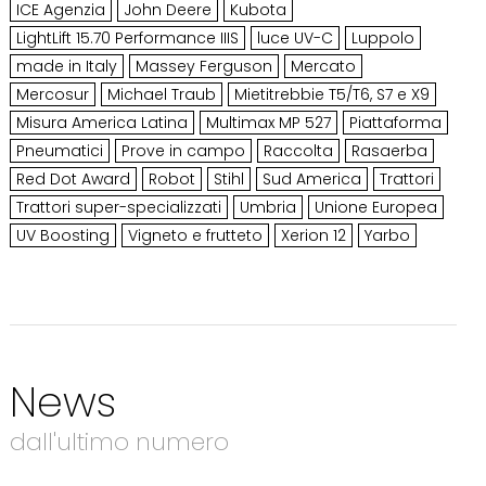
ICE Agenzia
John Deere
Kubota
LightLift 15.70 Performance IIIS
luce UV-C
Luppolo
made in Italy
Massey Ferguson
Mercato
Mercosur
Michael Traub
Mietitrebbie T5/T6, S7 e X9
Misura America Latina
Multimax MP 527
Piattaforma
Pneumatici
Prove in campo
Raccolta
Rasaerba
Red Dot Award
Robot
Stihl
Sud America
Trattori
Trattori super-specializzati
Umbria
Unione Europea
UV Boosting
Vigneto e frutteto
Xerion 12
Yarbo
News
dall'ultimo numero