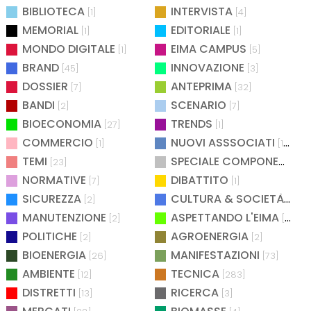
BIBLIOTECA
INTERVISTA
[1]
[4]
MEMORIAL
EDITORIALE
[1]
[1]
MONDO DIGITALE
EIMA CAMPUS
[1]
[5]
BRAND
INNOVAZIONE
[45]
[3]
DOSSIER
ANTEPRIMA
[7]
[32]
BANDI
SCENARIO
[2]
[7]
BIOECONOMIA
TRENDS
[27]
[1]
COMMERCIO
NUOVI ASSSOCIATI
[1]
[15]
TEMI
SPECIALE COMPONENTISTICA
[23]
NORMATIVE
DIBATTITO
[7]
[1]
SICUREZZA
CULTURA & SOCIETÀ
[2]
[2]
MANUTENZIONE
ASPETTANDO L'EIMA
[2]
[4]
POLITICHE
AGROENERGIA
[2]
[2]
BIOENERGIA
MANIFESTAZIONI
[26]
[73]
AMBIENTE
TECNICA
[12]
[283]
DISTRETTI
RICERCA
[13]
[3]