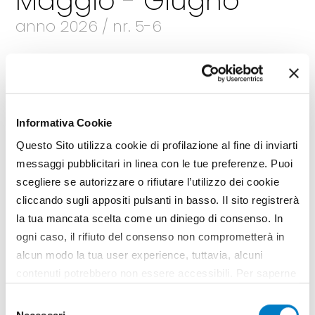
Maggio - Giugno
anno 2026 / nr. 5-6
Sfoglia la rivista
Leggi gli articoli
Informativa Cookie
Questo Sito utilizza cookie di profilazione al fine di inviarti
messaggi pubblicitari in linea con le tue preferenze. Puoi
scegliere se autorizzare o rifiutare l’utilizzo dei cookie
cliccando sugli appositi pulsanti in basso. Il sito registrerà
la tua mancata scelta come un diniego di consenso. In
ogni caso, il rifiuto del consenso non comprometterà in
alcun modo la tua user experience, tuttavia, alcuni
contenuti potrebbero non essere accessibili. Per saperne
di più sui cookie e decidere se acconsentire oppure no
Selezione
all’utilizzo di tutti, o solamente di alcuni di essi, ti