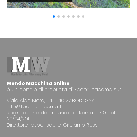
Mondo Macchina online
è un portale di proprietà di FederUnacoma surl
Viale Aldo Moro, 64 – 40127 BOLOGNA - I
info@federunacoma.it
Registrazione del Tribunale di Roma n. 59 del
20/04/2011
Direttore responsabile: Girolamo Rossi