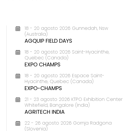
18 - 20 agosto 2026 Gunnedah, Nsw
(Australia)
AGQUIP FIELD DAYS
18 - 20 agosto 2026 Saint-Hyacinthe,
Quebec (Canada)
EXPO CHAMPS
18 - 20 agosto 2026 Espace Saint-
Hyacinthe, Quebec (Canada)
EXPO-CHAMPS
21 - 23 agosto 2026 KTPO Exhibition Center
Whitefield, Bangalore (India)
AGRITECH INDIA
22 - 26 agosto 2026 Gornja Radgona
(Slovenia)