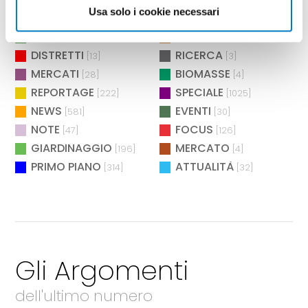
[2]
[2]
Usa solo i cookie necessari
BIOENERGIA
MANIFESTAZIONI
[26]
[73]
AMBIENTE
TECNICA
[12]
[283]
DISTRETTI
RICERCA
[13]
[3]
MERCATI
BIOMASSE
[28]
[4]
REPORTAGE
SPECIALE
[222]
[1025]
NEWS
EVENTI
[581]
[30]
NOTE
FOCUS
[47]
[126]
GIARDINAGGIO
MERCATO
[196]
[4]
PRIMO PIANO
ATTUALITÀ
[314]
[32]
Gli Argomenti
dell'ultimo numero