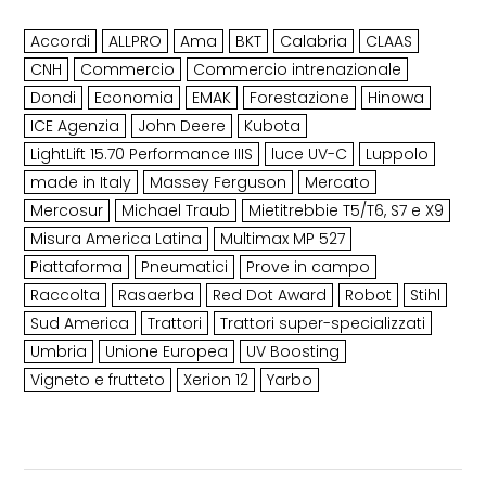
Accordi
ALLPRO
Ama
BKT
Calabria
CLAAS
CNH
Commercio
Commercio intrenazionale
Dondi
Economia
EMAK
Forestazione
Hinowa
ICE Agenzia
John Deere
Kubota
LightLift 15.70 Performance IIIS
luce UV-C
Luppolo
made in Italy
Massey Ferguson
Mercato
Mercosur
Michael Traub
Mietitrebbie T5/T6, S7 e X9
Misura America Latina
Multimax MP 527
Piattaforma
Pneumatici
Prove in campo
Raccolta
Rasaerba
Red Dot Award
Robot
Stihl
Sud America
Trattori
Trattori super-specializzati
Umbria
Unione Europea
UV Boosting
Vigneto e frutteto
Xerion 12
Yarbo