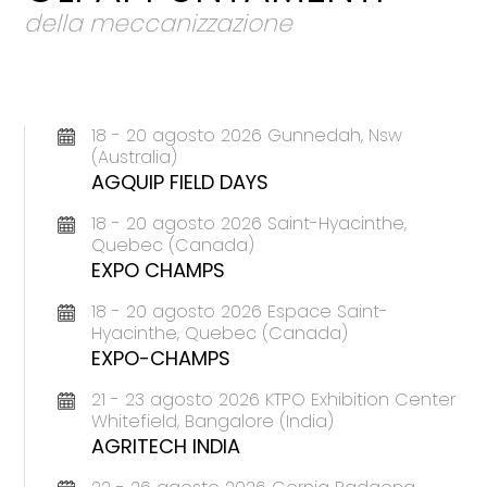
della meccanizzazione
18 - 20 agosto 2026 Gunnedah, Nsw
(Australia)
AGQUIP FIELD DAYS
18 - 20 agosto 2026 Saint-Hyacinthe,
Quebec (Canada)
EXPO CHAMPS
18 - 20 agosto 2026 Espace Saint-
Hyacinthe, Quebec (Canada)
EXPO-CHAMPS
21 - 23 agosto 2026 KTPO Exhibition Center
Whitefield, Bangalore (India)
AGRITECH INDIA