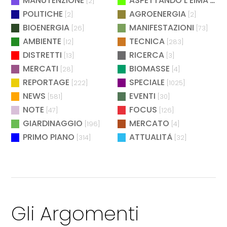
MANUTENZIONE
ASPETTANDO L'EIMA
[2]
[4]
POLITICHE
AGROENERGIA
[2]
[2]
BIOENERGIA
MANIFESTAZIONI
[26]
[73]
AMBIENTE
TECNICA
[12]
[283]
DISTRETTI
RICERCA
[13]
[3]
MERCATI
BIOMASSE
[28]
[4]
REPORTAGE
SPECIALE
[222]
[1025]
NEWS
EVENTI
[581]
[30]
NOTE
FOCUS
[47]
[126]
GIARDINAGGIO
MERCATO
[196]
[4]
PRIMO PIANO
ATTUALITÀ
[314]
[32]
Gli Argomenti