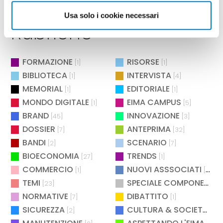
Usa solo i cookie necessari
Rubriche
FORMAZIONE
RISORSE
[1]
[1]
BIBLIOTECA
INTERVISTA
[1]
[4]
MEMORIAL
EDITORIALE
[1]
[1]
MONDO DIGITALE
EIMA CAMPUS
[1]
[5]
BRAND
INNOVAZIONE
[45]
[3]
DOSSIER
ANTEPRIMA
[7]
[32]
BANDI
SCENARIO
[2]
[7]
BIOECONOMIA
TRENDS
[27]
[1]
COMMERCIO
NUOVI ASSSOCIATI
[1]
[15]
TEMI
SPECIALE COMPONENTISTICA
[23]
NORMATIVE
DIBATTITO
[7]
[1]
SICUREZZA
CULTURA & SOCIETÀ
[2]
[2]