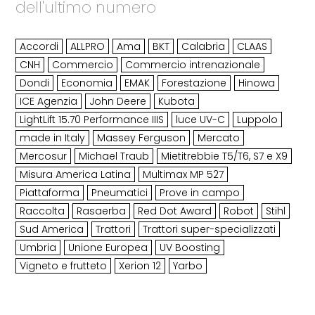
dell'ultimo numero
Accordi
ALLPRO
Ama
BKT
Calabria
CLAAS
CNH
Commercio
Commercio intrenazionale
Dondi
Economia
EMAK
Forestazione
Hinowa
ICE Agenzia
John Deere
Kubota
LightLift 15.70 Performance IIIS
luce UV-C
Luppolo
made in Italy
Massey Ferguson
Mercato
Mercosur
Michael Traub
Mietitrebbie T5/T6, S7 e X9
Misura America Latina
Multimax MP 527
Piattaforma
Pneumatici
Prove in campo
Raccolta
Rasaerba
Red Dot Award
Robot
Stihl
Sud America
Trattori
Trattori super-specializzati
Umbria
Unione Europea
UV Boosting
Vigneto e frutteto
Xerion 12
Yarbo