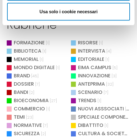
Usa solo i cookie necessari
Rubriche
FORMAZIONE
RISORSE
[1]
[1]
BIBLIOTECA
INTERVISTA
[1]
[4]
MEMORIAL
EDITORIALE
[1]
[1]
MONDO DIGITALE
EIMA CAMPUS
[1]
[5]
BRAND
INNOVAZIONE
[45]
[3]
DOSSIER
ANTEPRIMA
[7]
[32]
BANDI
SCENARIO
[2]
[7]
BIOECONOMIA
TRENDS
[27]
[1]
COMMERCIO
NUOVI ASSSOCIATI
[1]
[15]
TEMI
SPECIALE COMPONENTISTICA
[23]
NORMATIVE
DIBATTITO
[7]
[1]
SICUREZZA
CULTURA & SOCIETÀ
[2]
[2]