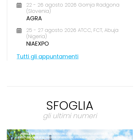
22 - 26 agosto 2026 Gornja Radgona
(Slovenia)
AGRA
25 - 27 agosto 2026 ATCC, FCT, Abuja
(Nigeria)
NIAEXPO
Tutti gli appuntamenti
SFOGLIA
gli ultimi numeri