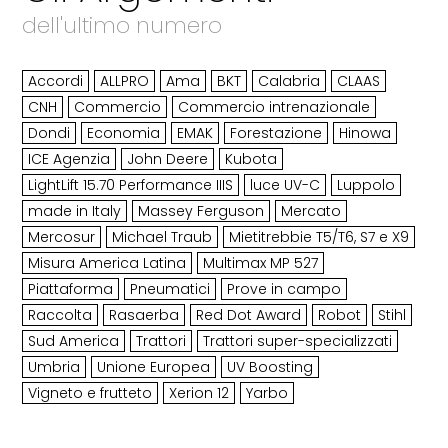
dell'ultimo numero
Accordi
ALLPRO
Ama
BKT
Calabria
CLAAS
CNH
Commercio
Commercio intrenazionale
Dondi
Economia
EMAK
Forestazione
Hinowa
ICE Agenzia
John Deere
Kubota
LightLift 15.70 Performance IIIS
luce UV-C
Luppolo
made in Italy
Massey Ferguson
Mercato
Mercosur
Michael Traub
Mietitrebbie T5/T6, S7 e X9
Misura America Latina
Multimax MP 527
Piattaforma
Pneumatici
Prove in campo
Raccolta
Rasaerba
Red Dot Award
Robot
Stihl
Sud America
Trattori
Trattori super-specializzati
Umbria
Unione Europea
UV Boosting
Vigneto e frutteto
Xerion 12
Yarbo