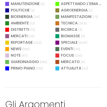
MANUTENZIONE
ASPETTANDO L'EIMA
[2]
[4]
POLITICHE
AGROENERGIA
[2]
[2]
BIOENERGIA
MANIFESTAZIONI
[26]
[73]
AMBIENTE
TECNICA
[12]
[283]
DISTRETTI
RICERCA
[13]
[3]
MERCATI
BIOMASSE
[28]
[4]
REPORTAGE
SPECIALE
[222]
[1025]
NEWS
EVENTI
[581]
[30]
NOTE
FOCUS
[47]
[126]
GIARDINAGGIO
MERCATO
[196]
[4]
PRIMO PIANO
ATTUALITÀ
[314]
[32]
Gli Argomenti