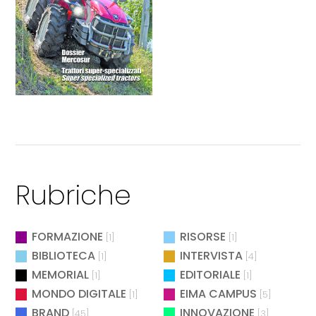
Rubriche
FORMAZIONE
RISORSE
[1]
[1]
BIBLIOTECA
INTERVISTA
[1]
[4]
MEMORIAL
EDITORIALE
[1]
[1]
MONDO DIGITALE
EIMA CAMPUS
[1]
[5]
BRAND
INNOVAZIONE
[45]
[3]