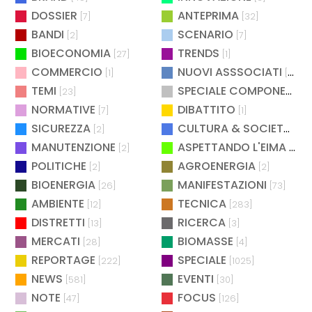
DOSSIER
ANTEPRIMA
[7]
[32]
BANDI
SCENARIO
[2]
[7]
BIOECONOMIA
TRENDS
[27]
[1]
COMMERCIO
NUOVI ASSSOCIATI
[1]
[15]
TEMI
SPECIALE COMPONENTISTICA
[23]
NORMATIVE
DIBATTITO
[7]
[1]
SICUREZZA
CULTURA & SOCIETÀ
[2]
[2]
MANUTENZIONE
ASPETTANDO L'EIMA
[2]
[4]
POLITICHE
AGROENERGIA
[2]
[2]
BIOENERGIA
MANIFESTAZIONI
[26]
[73]
AMBIENTE
TECNICA
[12]
[283]
DISTRETTI
RICERCA
[13]
[3]
MERCATI
BIOMASSE
[28]
[4]
REPORTAGE
SPECIALE
[222]
[1025]
NEWS
EVENTI
[581]
[30]
NOTE
FOCUS
[47]
[126]