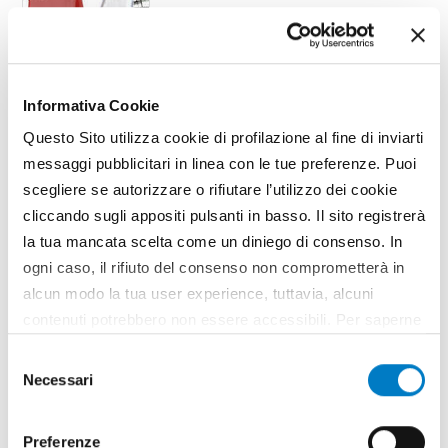
Informativa Cookie
TAG
Potatura
Davide Giordano
Forbici
Questo Sito utilizza cookie di profilazione al fine di inviarti
messaggi pubblicitari in linea con le tue preferenze. Puoi
scegliere se autorizzare o rifiutare l’utilizzo dei cookie
cliccando sugli appositi pulsanti in basso. Il sito registrerà
la tua mancata scelta come un diniego di consenso. In
ogni caso, il rifiuto del consenso non comprometterà in
alcun modo la tua user experience, tuttavia, alcuni
contenuti potrebbero non essere accessibili. Per saperne
di più sui cookie e decidere se acconsentire oppure no
Selezione
all’utilizzo di tutti, o solamente di alcuni di essi, ti
Necessari
del
invitiamo a consultare la nostra
Cookie Policy
.
consenso
Preferenze