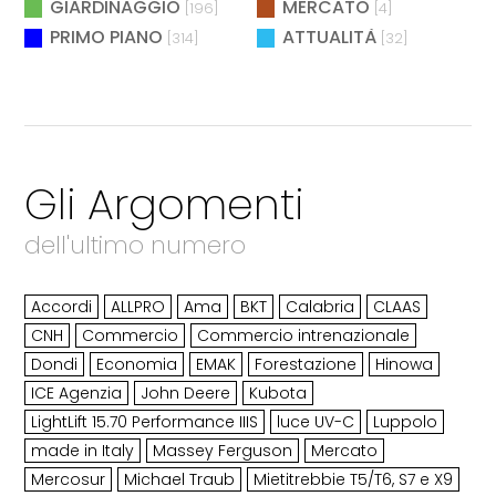
GIARDINAGGIO
MERCATO
[196]
[4]
PRIMO PIANO
ATTUALITÀ
[314]
[32]
Gli Argomenti
dell'ultimo numero
Accordi
ALLPRO
Ama
BKT
Calabria
CLAAS
CNH
Commercio
Commercio intrenazionale
Dondi
Economia
EMAK
Forestazione
Hinowa
ICE Agenzia
John Deere
Kubota
LightLift 15.70 Performance IIIS
luce UV-C
Luppolo
made in Italy
Massey Ferguson
Mercato
Mercosur
Michael Traub
Mietitrebbie T5/T6, S7 e X9