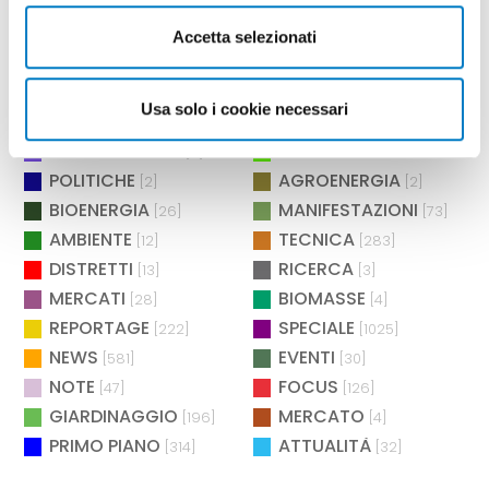
BIOECONOMIA
TRENDS
[27]
[1]
COMMERCIO
NUOVI ASSSOCIATI
[1]
[15]
Accetta selezionati
TEMI
SPECIALE COMPONENTISTICA
[23]
NORMATIVE
DIBATTITO
[7]
[1]
Usa solo i cookie necessari
SICUREZZA
CULTURA & SOCIETÀ
[2]
[2]
MANUTENZIONE
ASPETTANDO L'EIMA
[2]
[4]
POLITICHE
AGROENERGIA
[2]
[2]
BIOENERGIA
MANIFESTAZIONI
[26]
[73]
AMBIENTE
TECNICA
[12]
[283]
DISTRETTI
RICERCA
[13]
[3]
MERCATI
BIOMASSE
[28]
[4]
REPORTAGE
SPECIALE
[222]
[1025]
NEWS
EVENTI
[581]
[30]
NOTE
FOCUS
[47]
[126]
GIARDINAGGIO
MERCATO
[196]
[4]
PRIMO PIANO
ATTUALITÀ
[314]
[32]