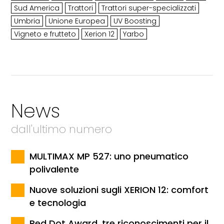
Sud America
Trattori
Trattori super-specializzati
Umbria
Unione Europea
UV Boosting
Vigneto e frutteto
Xerion 12
Yarbo
News
dall'ultimo numero
MULTIMAX MP 527: uno pneumatico
polivalente
Nuove soluzioni sugli XERION 12: comfort
e tecnologia
Red Dot Award, tre riconoscimenti per il