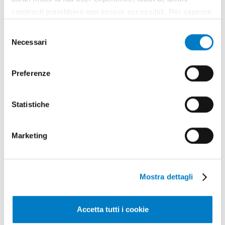
contenuti potrebbero non essere accessibili. Per saperne
di più sui cookie e decidere se acconsentire oppure no
Selezione
all’utilizzo di tutti, o solamente di alcuni di essi, ti
Necessari
del
invitiamo a consultare la nostra
Cookie Policy
.
consenso
Preferenze
Rubriche
Statistiche
FORMAZIONE
RISORSE
[1]
[1]
Marketing
BIBLIOTECA
INTERVISTA
[1]
[4]
MEMORIAL
EDITORIALE
[1]
[1]
MONDO DIGITALE
EIMA CAMPUS
[1]
[5]
Mostra dettagli
BRAND
INNOVAZIONE
[45]
[3]
DOSSIER
ANTEPRIMA
[7]
[32]
Accetta tutti i cookie
BANDI
SCENARIO
[2]
[7]