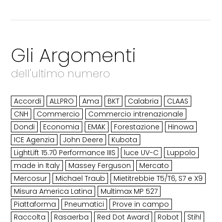
Gli Argomenti
dell'ultimo numero
Accordi
ALLPRO
Ama
BKT
Calabria
CLAAS
CNH
Commercio
Commercio intrenazionale
Dondi
Economia
EMAK
Forestazione
Hinowa
ICE Agenzia
John Deere
Kubota
LightLift 15.70 Performance IIIS
luce UV-C
Luppolo
made in Italy
Massey Ferguson
Mercato
Mercosur
Michael Traub
Mietitrebbie T5/T6, S7 e X9
Misura America Latina
Multimax MP 527
Piattaforma
Pneumatici
Prove in campo
Raccolta
Rasaerba
Red Dot Award
Robot
Stihl