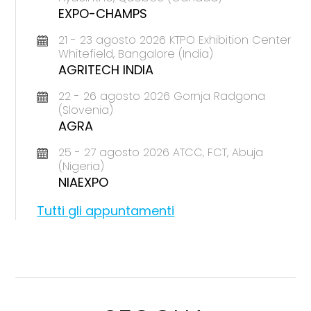
EXPO-CHAMPS
21 - 23 agosto 2026 KTPO Exhibition Center
Whitefield, Bangalore (India)
AGRITECH INDIA
22 - 26 agosto 2026 Gornja Radgona
(Slovenia)
AGRA
25 - 27 agosto 2026 ATCC, FCT, Abuja
(Nigeria)
NIAEXPO
Tutti gli appuntamenti