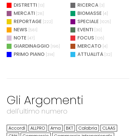
DISTRETTI
RICERCA
[13]
[3]
MERCATI
BIOMASSE
[28]
[4]
REPORTAGE
SPECIALE
[222]
[1025]
NEWS
EVENTI
[581]
[30]
NOTE
FOCUS
[47]
[126]
GIARDINAGGIO
MERCATO
[196]
[4]
PRIMO PIANO
ATTUALITÀ
[314]
[32]
Gli Argomenti
dell'ultimo numero
Accordi
ALLPRO
Ama
BKT
Calabria
CLAAS