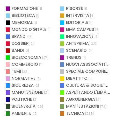
FORMAZIONE
RISORSE
[1]
[1]
BIBLIOTECA
INTERVISTA
[1]
[4]
MEMORIAL
EDITORIALE
[1]
[1]
MONDO DIGITALE
EIMA CAMPUS
[1]
[5]
BRAND
INNOVAZIONE
[45]
[3]
DOSSIER
ANTEPRIMA
[7]
[32]
BANDI
SCENARIO
[2]
[7]
BIOECONOMIA
TRENDS
[27]
[1]
COMMERCIO
NUOVI ASSSOCIATI
[1]
[15]
TEMI
SPECIALE COMPONENTISTICA
[23]
NORMATIVE
DIBATTITO
[7]
[1]
SICUREZZA
CULTURA & SOCIETÀ
[2]
[2]
MANUTENZIONE
ASPETTANDO L'EIMA
[2]
[4]
POLITICHE
AGROENERGIA
[2]
[2]
BIOENERGIA
MANIFESTAZIONI
[26]
[73]
AMBIENTE
TECNICA
[12]
[283]