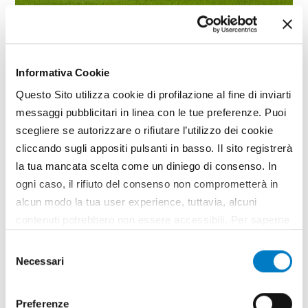
SPECIALE
Informativa Cookie
L'India accelera la modernizzazione
Questo Sito utilizza cookie di profilazione al fine di inviarti
dell'economia agricola
messaggi pubblicitari in linea con le tue preferenze. Puoi
scegliere se autorizzare o rifiutare l’utilizzo dei cookie
cliccando sugli appositi pulsanti in basso. Il sito registrerà
la tua mancata scelta come un diniego di consenso. In
ogni caso, il rifiuto del consenso non comprometterà in
alcun modo la tua user experience, tuttavia, alcuni
contenuti potrebbero non essere accessibili. Per saperne
di più sui cookie e decidere se acconsentire oppure no
Selezione
all’utilizzo di tutti, o solamente di alcuni di essi, ti
Necessari
del
invitiamo a consultare la nostra
Cookie Policy
.
consenso
Preferenze