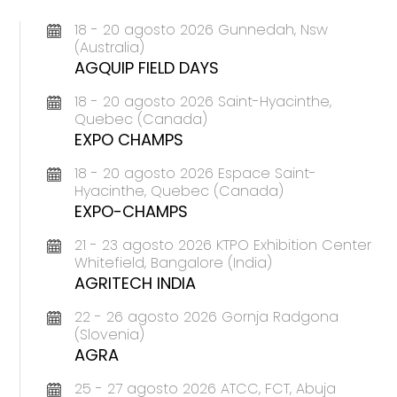
18 - 20 agosto 2026 Gunnedah, Nsw
(Australia)
AGQUIP FIELD DAYS
18 - 20 agosto 2026 Saint-Hyacinthe,
Quebec (Canada)
EXPO CHAMPS
18 - 20 agosto 2026 Espace Saint-
Hyacinthe, Quebec (Canada)
EXPO-CHAMPS
21 - 23 agosto 2026 KTPO Exhibition Center
Whitefield, Bangalore (India)
AGRITECH INDIA
22 - 26 agosto 2026 Gornja Radgona
(Slovenia)
AGRA
25 - 27 agosto 2026 ATCC, FCT, Abuja