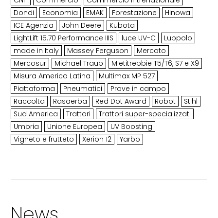
CNH
Commercio
Commercio intrenazionale
Dondi
Economia
EMAK
Forestazione
Hinowa
ICE Agenzia
John Deere
Kubota
LightLift 15.70 Performance IIIS
luce UV-C
Luppolo
made in Italy
Massey Ferguson
Mercato
Mercosur
Michael Traub
Mietitrebbie T5/T6, S7 e X9
Misura America Latina
Multimax MP 527
Piattaforma
Pneumatici
Prove in campo
Raccolta
Rasaerba
Red Dot Award
Robot
Stihl
Sud America
Trattori
Trattori super-specializzati
Umbria
Unione Europea
UV Boosting
Vigneto e frutteto
Xerion 12
Yarbo
News