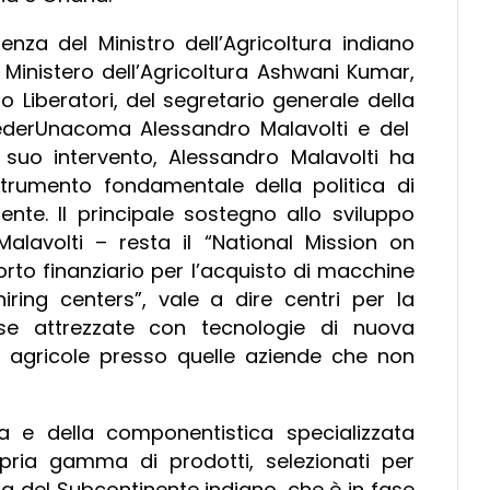
enza del Ministro dell’Agricoltura indiano
 Ministero dell’Agricoltura Ashwani Kumar,
ro Liberatori, del segretario generale della
ederUnacoma Alessandro Malavolti e del
 suo intervento, Alessandro Malavolti ha
trumento fondamentale della politica di
ente. Il principale sostegno allo sviluppo
alavolti – resta il “National Mission on
rto finanziario per l’acquisto di macchine
ring centers”, vale a dire centri per la
rese attrezzate con tecnologie di nuova
i agricole presso quelle aziende che non
a e della componentistica specializzata
ria gamma di prodotti, selezionati per
lla del Subcontinente indiano, che è in fase