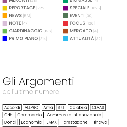
MERCATI
BIOMASSE
[28]
[4]
REPORTAGE
SPECIALE
[222]
[1025]
NEWS
EVENTI
[581]
[30]
NOTE
FOCUS
[47]
[126]
GIARDINAGGIO
MERCATO
[196]
[4]
PRIMO PIANO
ATTUALITÀ
[314]
[32]
Gli Argomenti
dell'ultimo numero
Accordi
ALLPRO
Ama
BKT
Calabria
CLAAS
CNH
Commercio
Commercio intrenazionale
Dondi
Economia
EMAK
Forestazione
Hinowa