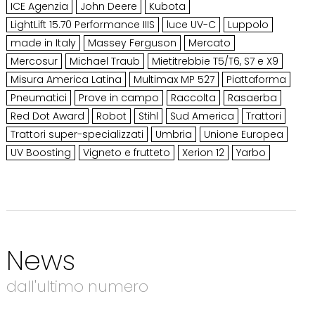
ICE Agenzia
John Deere
Kubota
LightLift 15.70 Performance IIIS
luce UV-C
Luppolo
made in Italy
Massey Ferguson
Mercato
Mercosur
Michael Traub
Mietitrebbie T5/T6, S7 e X9
Misura America Latina
Multimax MP 527
Piattaforma
Pneumatici
Prove in campo
Raccolta
Rasaerba
Red Dot Award
Robot
Stihl
Sud America
Trattori
Trattori super-specializzati
Umbria
Unione Europea
UV Boosting
Vigneto e frutteto
Xerion 12
Yarbo
News
dall'ultimo numero