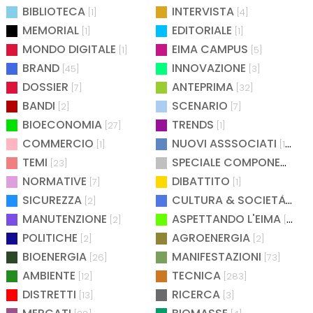
BIBLIOTECA
INTERVISTA
[1]
[4]
MEMORIAL
EDITORIALE
[1]
[1]
MONDO DIGITALE
EIMA CAMPUS
[1]
[5]
BRAND
INNOVAZIONE
[45]
[3]
DOSSIER
ANTEPRIMA
[7]
[32]
BANDI
SCENARIO
[2]
[7]
BIOECONOMIA
TRENDS
[27]
[1]
COMMERCIO
NUOVI ASSSOCIATI
[1]
[15]
TEMI
SPECIALE COMPONENTISTICA
[23]
NORMATIVE
DIBATTITO
[7]
[1]
SICUREZZA
CULTURA & SOCIETÀ
[2]
[2]
MANUTENZIONE
ASPETTANDO L'EIMA
[2]
[4]
POLITICHE
AGROENERGIA
[2]
[2]
BIOENERGIA
MANIFESTAZIONI
[26]
[73]
AMBIENTE
TECNICA
[12]
[283]
DISTRETTI
RICERCA
[13]
[3]