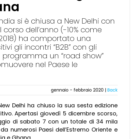
iana
ndia si è chiusa a New Delhi con
nel corso dell’anno (-10% come
 2018) ha comportato una
tivi gli incontri “B2B” con gli
in programma un “road show”
muovere nel Paese le
gennaio - febbraio 2020 |
Back
New Delhi ha chiuso la sua sesta edizione
itivo. Apertasi giovedì 5 dicembre scorso,
iggio di sabato 7 con un totale di 34 mila
a e da numerosi Paesi dell’Estremo Oriente e
nia e Ghana.