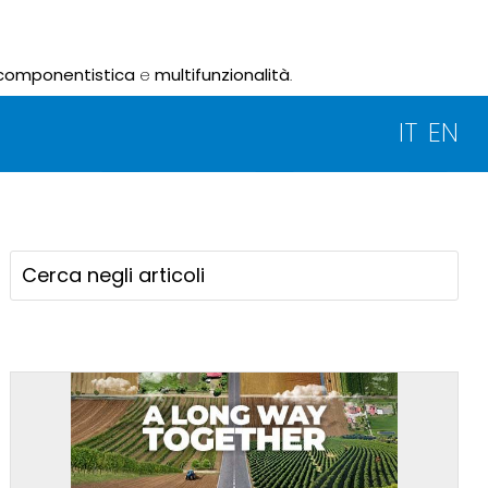
componentistica
e
multifunzionalità
.
IT
EN