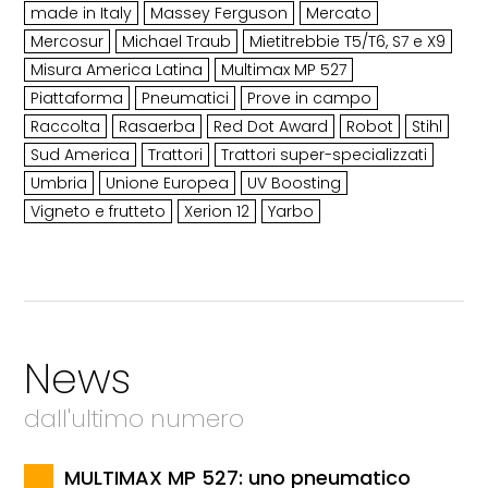
made in Italy
Massey Ferguson
Mercato
Mercosur
Michael Traub
Mietitrebbie T5/T6, S7 e X9
Misura America Latina
Multimax MP 527
Piattaforma
Pneumatici
Prove in campo
Raccolta
Rasaerba
Red Dot Award
Robot
Stihl
Sud America
Trattori
Trattori super-specializzati
Umbria
Unione Europea
UV Boosting
Vigneto e frutteto
Xerion 12
Yarbo
News
dall'ultimo numero
MULTIMAX MP 527: uno pneumatico