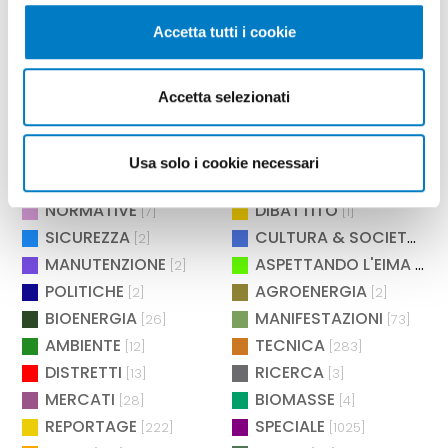
MONDO DIGITALE
EIMA CAMPUS
[1]
[5]
Accetta tutti i cookie
BRAND
INNOVAZIONE
[45]
[3]
DOSSIER
ANTEPRIMA
[7]
[32]
Accetta selezionati
BANDI
SCENARIO
[2]
[7]
BIOECONOMIA
TRENDS
[27]
[1]
COMMERCIO
NUOVI ASSSOCIATI
[1]
[15]
Usa solo i cookie necessari
TEMI
SPECIALE COMPONENTISTICA
[23]
NORMATIVE
DIBATTITO
[7]
[1]
SICUREZZA
CULTURA & SOCIETÀ
[2]
[2]
MANUTENZIONE
ASPETTANDO L'EIMA
[2]
[4]
POLITICHE
AGROENERGIA
[2]
[2]
BIOENERGIA
MANIFESTAZIONI
[26]
[73]
AMBIENTE
TECNICA
[12]
[283]
DISTRETTI
RICERCA
[13]
[3]
MERCATI
BIOMASSE
[28]
[4]
REPORTAGE
SPECIALE
[222]
[1025]