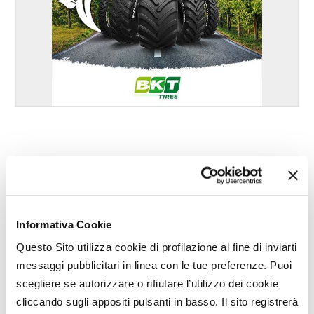
Maggio - Giugno
Informativa Cookie
anno 2026 / nr. 5-6
Questo Sito utilizza cookie di profilazione al fine di inviarti
messaggi pubblicitari in linea con le tue preferenze. Puoi
Sfoglia la rivista
scegliere se autorizzare o rifiutare l’utilizzo dei cookie
Leggi gli articoli
cliccando sugli appositi pulsanti in basso. Il sito registrerà