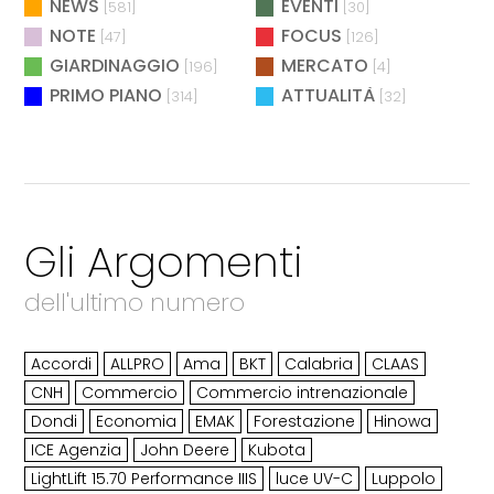
NEWS
EVENTI
[581]
[30]
NOTE
FOCUS
[47]
[126]
GIARDINAGGIO
MERCATO
[196]
[4]
PRIMO PIANO
ATTUALITÀ
[314]
[32]
Gli Argomenti
dell'ultimo numero
Accordi
ALLPRO
Ama
BKT
Calabria
CLAAS
CNH
Commercio
Commercio intrenazionale
Dondi
Economia
EMAK
Forestazione
Hinowa
ICE Agenzia
John Deere
Kubota
LightLift 15.70 Performance IIIS
luce UV-C
Luppolo