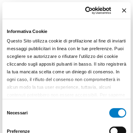
Potrebbe interessarti
Informativa Cookie
anche
Questo Sito utilizza cookie di profilazione al fine di inviarti
messaggi pubblicitari in linea con le tue preferenze. Puoi
scegliere se autorizzare o rifiutare l’utilizzo dei cookie
cliccando sugli appositi pulsanti in basso. Il sito registrerà
la tua mancata scelta come un diniego di consenso. In
ogni caso, il rifiuto del consenso non comprometterà in
alcun modo la tua user experience, tuttavia, alcuni
contenuti potrebbero non essere accessibili. Per saperne
di più sui cookie e decidere se acconsentire oppure no
Selezione
all’utilizzo di tutti, o solamente di alcuni di essi, ti
Necessari
del
invitiamo a consultare la nostra
Cookie Policy
.
consenso
Preferenze
BIOECONOMIA