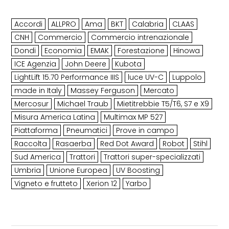
Accordi
ALLPRO
Ama
BKT
Calabria
CLAAS
CNH
Commercio
Commercio intrenazionale
Dondi
Economia
EMAK
Forestazione
Hinowa
ICE Agenzia
John Deere
Kubota
LightLift 15.70 Performance IIIS
luce UV-C
Luppolo
made in Italy
Massey Ferguson
Mercato
Mercosur
Michael Traub
Mietitrebbie T5/T6, S7 e X9
Misura America Latina
Multimax MP 527
Piattaforma
Pneumatici
Prove in campo
Raccolta
Rasaerba
Red Dot Award
Robot
Stihl
Sud America
Trattori
Trattori super-specializzati
Umbria
Unione Europea
UV Boosting
Vigneto e frutteto
Xerion 12
Yarbo