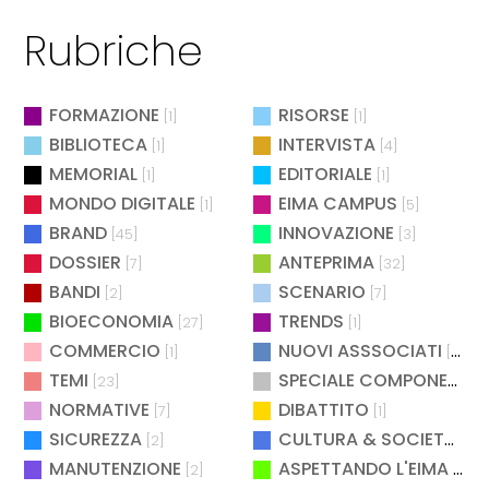
Rubriche
FORMAZIONE
RISORSE
[1]
[1]
BIBLIOTECA
INTERVISTA
[1]
[4]
MEMORIAL
EDITORIALE
[1]
[1]
MONDO DIGITALE
EIMA CAMPUS
[1]
[5]
BRAND
INNOVAZIONE
[45]
[3]
DOSSIER
ANTEPRIMA
[7]
[32]
BANDI
SCENARIO
[2]
[7]
BIOECONOMIA
TRENDS
[27]
[1]
COMMERCIO
NUOVI ASSSOCIATI
[1]
[15]
TEMI
SPECIALE COMPONENTISTICA
[23]
NORMATIVE
DIBATTITO
[7]
[1]
SICUREZZA
CULTURA & SOCIETÀ
[2]
[2]
MANUTENZIONE
ASPETTANDO L'EIMA
[2]
[4]