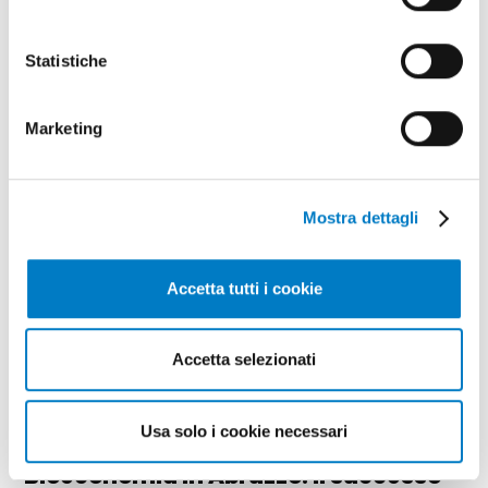
Carbon farming: come l'agricoltura
Statistiche
può controllare il clima
Marketing
Mostra dettagli
Accetta tutti i cookie
Accetta selezionati
BIOECONOMIA
Usa solo i cookie necessari
Bioeconomia in Abruzzo: il successo