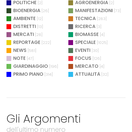
POLITICHE
AGROENERGIA
[2]
[2]
BIOENERGIA
MANIFESTAZIONI
[26]
[73]
AMBIENTE
TECNICA
[12]
[283]
DISTRETTI
RICERCA
[13]
[3]
MERCATI
BIOMASSE
[28]
[4]
REPORTAGE
SPECIALE
[222]
[1025]
NEWS
EVENTI
[581]
[30]
NOTE
FOCUS
[47]
[126]
GIARDINAGGIO
MERCATO
[196]
[4]
PRIMO PIANO
ATTUALITÀ
[314]
[32]
Gli Argomenti
dell'ultimo numero